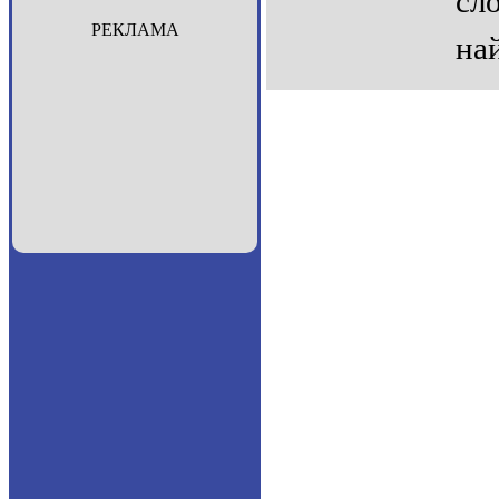
сл
РЕКЛАМА
най