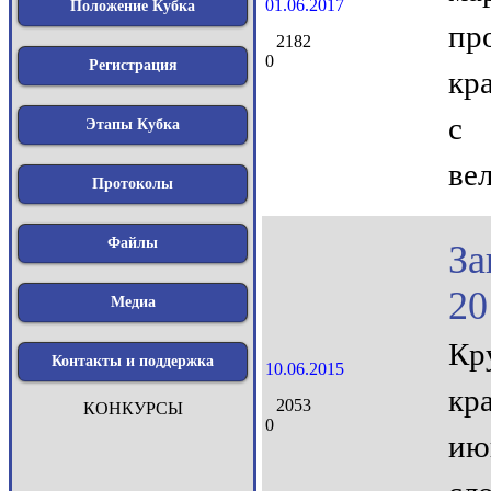
01.06.2017
Положение Кубка
пр
2182
0
Регистрация
кр
с 
Этапы Кубка
ве
Протоколы
Файлы
За
20
Медиа
Кр
Контакты и поддержка
10.06.2015
кр
2053
КОНКУРСЫ
0
ию