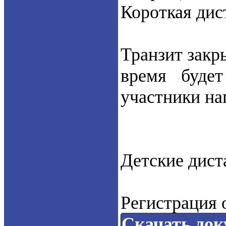
Короткая дист
Транзит закры
время будет
участники на
Детские дист
Регистрация 
Скачать док