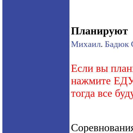
Планируют 
Михаил
.
Бадюк 
Если вы план
нажмите ЕДУ.
тогда все буд
Соревнован