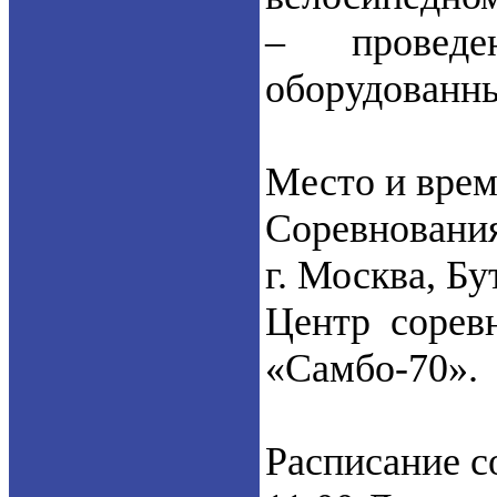
– проведе
оборудованны
Место и врем
Соревнования
г. Москва, Бу
Центр сорев
«Самбо-70».
Расписание с