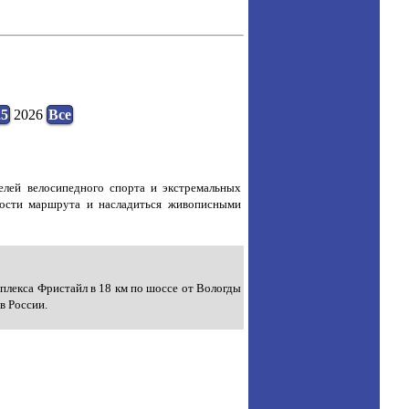
25
2026
Все
лей велосипедного спорта и экстремальных
ности маршрута и насладиться живописными
мплекса Фристайл в 18 км по шоссе от Вологды
в России.