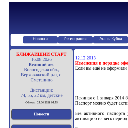
Новости
Регистрация
Этапы Кубка
БЛИЖАЙШИЙ СТАРТ
12.12.2013
16.08.2026
Изменения в порядке оф
Великий лес
Если вы ещё не оформили 
Вологодская обл.,
Верховажский р-н, с.
Сметанино
Дистанции:
74, 55, 22 км, детские
Начиная с 1 января 2014 
Паспорт можно будет акти
Обновл.: 25.06.2021 05:55
Без активного паспорта
Новости
активацию на весь перио