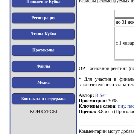
Размеры рекомендуемых вз
Положение Кубка
Регистрация
до 31 де
Этапы Кубка
с 1 янва
Протоколы
Файлы
ОР – основной рейтинг (по
* Для участия в финаль
Медиа
заключительного этапа тек
Автор:
BiSer
Контакты и поддержка
Просмотров:
3098
Ключевые слова:
пну
.
па
КОНКУРСЫ
Оценка:
3.8 из 5 (Проголо
Комментарии могут добавл