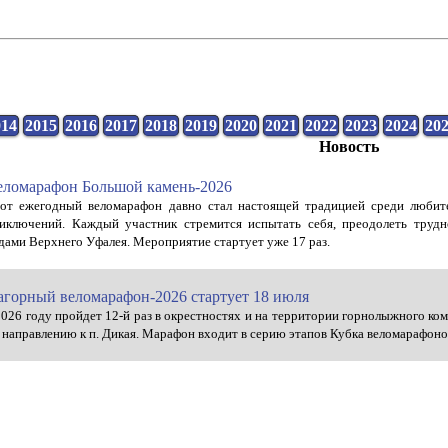
014
2015
2016
2017
2018
2019
2020
2021
2022
2023
2024
20
Новость
еломарафон Большой камень-2026
от ежегодный веломарафон давно стал настоящей традицией среди любите
иключений. Каждый участник стремится испытать себя, преодолеть труд
дами Верхнего Уфалея. Мероприятие стартует уже 17 раз.
агорный веломарафон-2026 стартует 18 июля
2026 году пройдет 12-й раз в окрестностях и на территории горнолыжного ко
 направлению к п. Дикая. Марафон входит в серию этапов Кубка веломарафоно