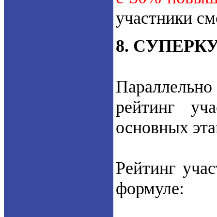
участники см
8. СУПЕРК
Параллельно 
рейтинг уч
основных эта
Рейтинг учас
формуле: