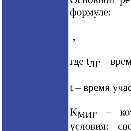
формуле:
,
где t
– врем
ЛГ
t – время уча
K
– коэ
МИГ
условия: с