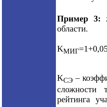
Пример 3:
ж
области.
K
=1+0,0
МИГ
K
– коэффи
СЭ
сложности 
рейтинга уч