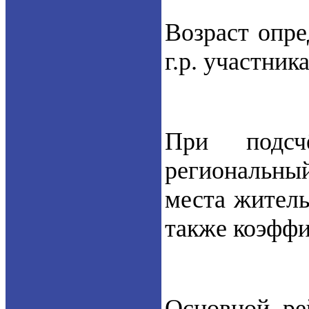
Возраст опре
г.р. участника
При подсч
региональны
места житель
также коэффи
Основной ре