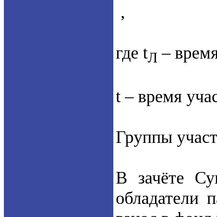
,
где t
– время
Л
t – время учас
Группы участ
В зачёте Су
обладатели 