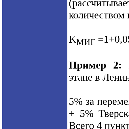
(рассчитывае
количеством 
K
=1+0,0
МИГ
Пример 2:
ж
этапе в Лени
5% за перем
+ 5% Тверск
Всего 4 пункт