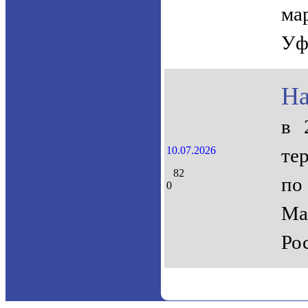
ма
Уф
На
в 
10.07.2026
те
82
по
0
Ма
Ро