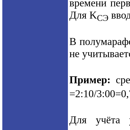
времени перв
Для K
ввод
СЭ
В полумарафо
не учитывает
Пример:
сре
=2:10/3:00=0
Для учёта 