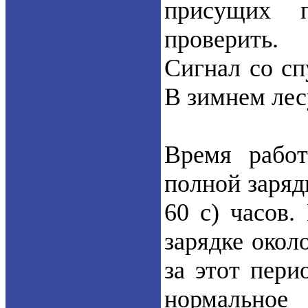
присущих 
проверить.
Сигнал со сп
В зимнем лес
Время работ
полной зарядк
60 с) часов.
зарядке окол
за этот пери
нормальное