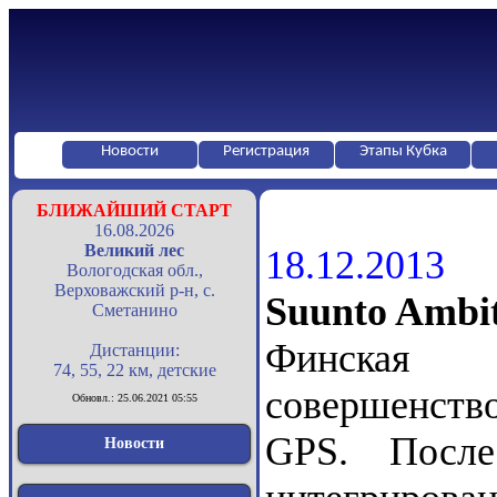
Новости
Регистрация
Этапы Кубка
БЛИЖАЙШИЙ СТАРТ
16.08.2026
Великий лес
18.12.2013
Вологодская обл.,
Верховажский р-н, с.
Suunto Ambit
Сметанино
Финская
Дистанции:
74, 55, 22 км, детские
совершенств
Обновл.: 25.06.2021 05:55
GPS. Посл
Новости