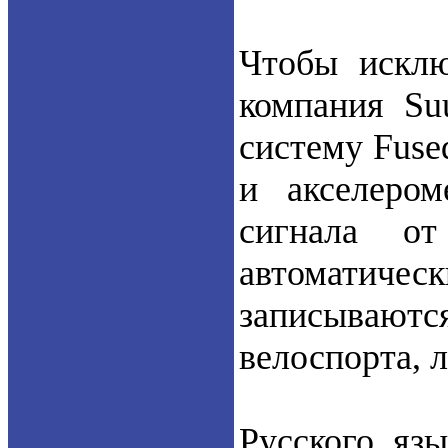
Чтобы искл
компания Su
систему Fuse
и акселером
сигнала от
автоматиче
записываю
велоспорта, 
Русского яз