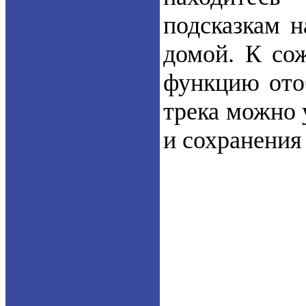
подсказкам н
домой. К сож
функцию ото
трека можно 
и сохранения