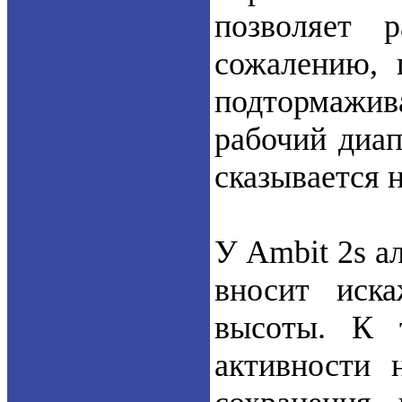
позволяет 
сожалению, 
подтормажи
рабочий диап
сказывается 
У Ambit 2s а
вносит иск
высоты. К 
активности 