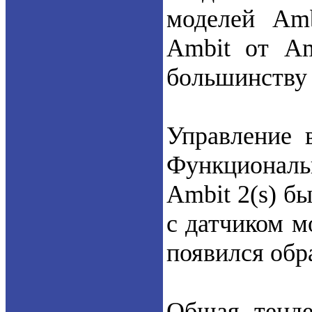
моделей Amb
Ambit от Am
большинству 
Управление 
Функциональн
Ambit 2(s) б
с датчиком м
появился обр
Общая тенде