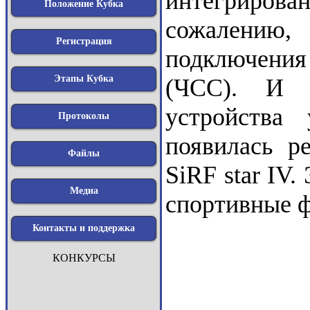
интегриров
Положение Кубка
сожалению,
Регистрация
подключения
Этапы Кубка
(ЧСС). И э
устройства
Протоколы
появилась р
Файлы
SiRF star IV.
Медиа
спортивные 
Контакты и поддержка
КОНКУРСЫ