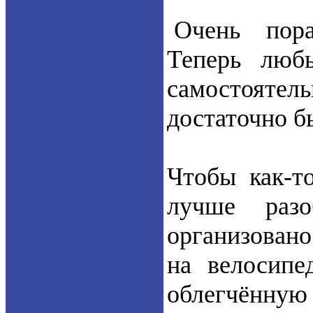
Очень пора
Теперь люб
самостояте
достаточно б
Чтобы как-т
лучше раз
организовано
на велосипе
облегчённую