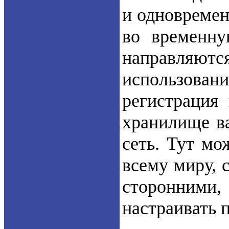
и одновремен
во временну
направляю
использован
регистрация 
хранилище в
сеть. Тут мо
всему миру, 
сторонним
настраивать 