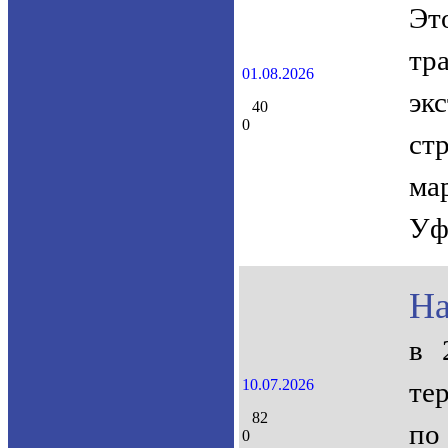
Эт
тр
01.08.2026
эк
40
0
ст
ма
Уф
На
в 
10.07.2026
те
82
по
0