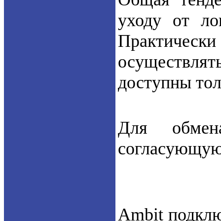
уходу от л
Практически 
осуществлять
доступны тол
Для обмен
согласующую
Ambit подклю