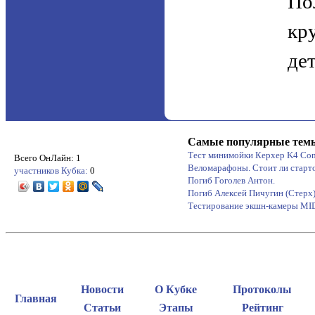
По
кр
де
Самые популярные тем
Тест минимойки Керхер K4 Co
Всего ОнЛайн: 1
Веломарафоны. Стоит ли старт
участников Кубка:
0
Погиб Гоголев Антон.
Погиб Алексей Пичугин (Стерх
Тестирование экшн-камеры M
Новости
О Кубке
Протоколы
Главная
Статьи
Этапы
Рейтинг