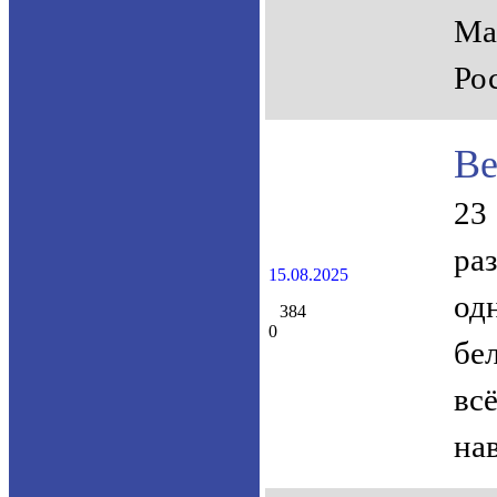
Ма
Ро
Ве
23
ра
15.08.2025
од
384
0
бе
вс
на