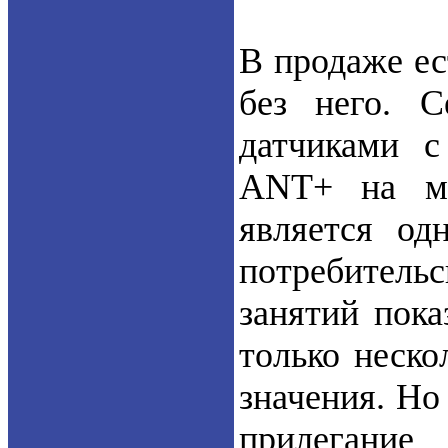
В продаже ес
без него. С
датчиками 
ANT+ на мя
является о
потребитель
занятий пок
только неско
значения. Но
прилегание