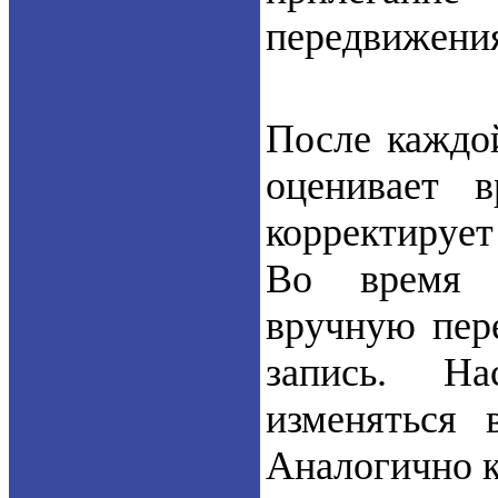
передвижения
После каждо
оценивает 
корректирует
Во время м
вручную пер
запись. На
изменяться 
Аналогично к