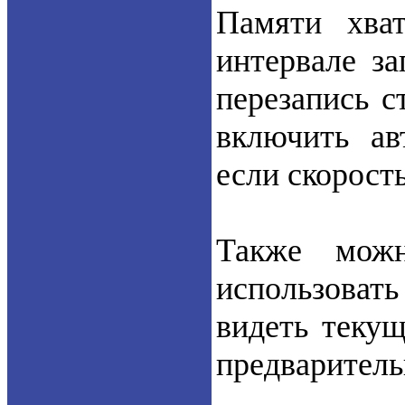
Памяти хва
интервале за
перезапись 
включить авт
если скорост
Также мож
использоват
видеть теку
предваритель