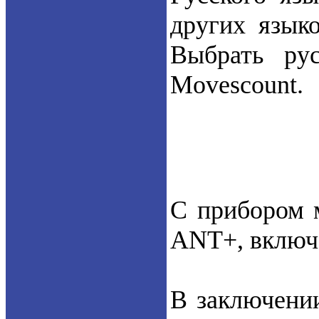
других языко
Выбрать ру
Movescount.
С прибором 
ANT+, включа
В заключении