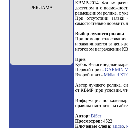
КВМР-2014. Фильм размещ
РЕКЛАМА
доступом и с возможност
размещённом ролике, с ука
При отсутствии заявки 
самостоятельно добавить 
Выбор лучшего ролика
При помощи голосования н
и заканчивается за день 
итоговом награждении КВ
Приз
Кубок Велосипедные мар
Первый приз -
GARMIN VI
Второй приз -
Midland XT
Автор лучшего ролика, 
от КВМР (при условии, чт
Информация по календарю
правила смотрите на сайт
Автор:
BiSer
Просмотров:
4522
Ключевые слова:
видео
.