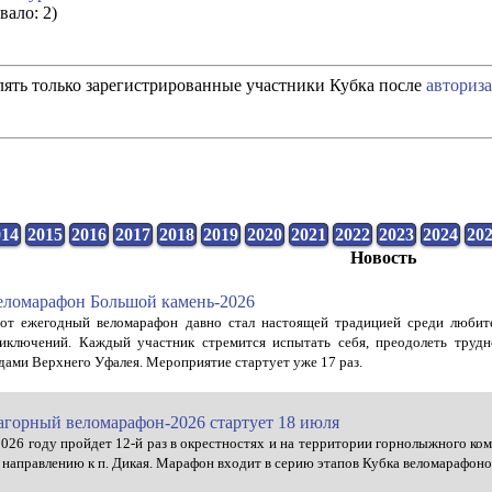
вало: 2)
ять только зарегистрированные участники Кубка после
авториз
014
2015
2016
2017
2018
2019
2020
2021
2022
2023
2024
20
Новость
еломарафон Большой камень-2026
от ежегодный веломарафон давно стал настоящей традицией среди любите
иключений. Каждый участник стремится испытать себя, преодолеть труд
дами Верхнего Уфалея. Мероприятие стартует уже 17 раз.
агорный веломарафон-2026 стартует 18 июля
2026 году пройдет 12-й раз в окрестностях и на территории горнолыжного ко
 направлению к п. Дикая. Марафон входит в серию этапов Кубка веломарафоно