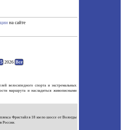
ации
на сайте
25
2026
Все
лей велосипедного спорта и экстремальных
ности маршрута и насладиться живописными
мплекса Фристайл в 18 км по шоссе от Вологды
в России.