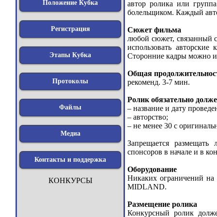
Положение Кубка
автор ролика или группа
болельщиком. Каждый авто
Регистрация
Сюжет фильма
любой сюжет, связанный с
использовать авторские
Этапы Кубка
Сторонние кадры можно ис
Общая продолжительнос
Протоколы
рекоменд. 3-7 мин.
Ролик обязательно долже
Файлы
– название и дату проведе
– авторство;
– не менее 30 с оригиналь
Медиа
Запрещается размещать 
спонсоров в начале и в ко
Контакты и поддержка
Оборудование
Никаких ограничений на 
КОНКУРСЫ
MIDLAND.
Размещение ролика
Конкурсный ролик долже