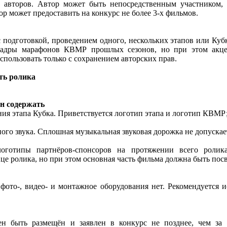
 авторов. Автор может быть непосредственным участником, 
р может предоставить на конкурс не более 3-х фильмов.
 подготовкой, проведением одного, нескольких этапов или Кубк
 кадры марафонов КВМР прошлых сезонов, но при этом акце
пользовать только с сохранением авторских прав.
ть ролика
н содержать
ния этапа Кубка. Приветствуется логотип этапа и логотип КВМР
ного звука. Сплошная музыкальная звуковая дорожка не допускае
логотипы партнёров-спонсоров на протяжении всего ролик
нце ролика, но при этом основная часть фильма должна быть по
фото-, видео- и монтажное оборудования нет. Рекомендуется
н быть размещён и заявлен в конкурс не позднее, чем за 