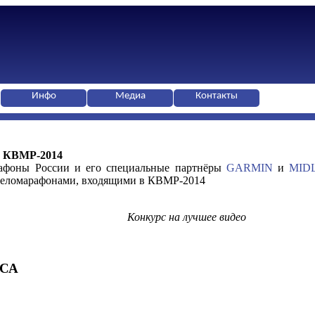
Инфо
Медиа
Контакты
о КВМР-2014
афоны России и его специальные партнёры
GARMIN
и
MID
 веломарафонами, входящими в КВМР-2014
Конкурс на лучшее видео
СА