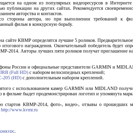
ается на одном из популярных видеоресурсов в Интернете 
ью публикации на других сайтах. Рекомендуется своевремен
занием авторства и контактов.
со стороны автора, но при выполнении требований к фил
данный фильм в конкурсную борьбу.
а сайте КВМР определятся лучшие 5 роликов. Предварительное 
до итогового награждения. Окончательный победитель будет опр
МР-2014. Авторы лучших пяти роликов получат приглашение на
афоны России и официальные представители GARMIN и MIDLA
RB (Full HD)
с набором велосипедных креплений;
C-205 (HD)
c дополнительным набором креплений.
снятого с использованием камер GARMIN или MIDLAND получи
о в фильме быдет продемонстрирован логотип и упомянута марк
 стартов КВМР-2014, фото-, видео-, отзывы о прошедших ме
е
http://www.kvmr.ru
конкурс
.