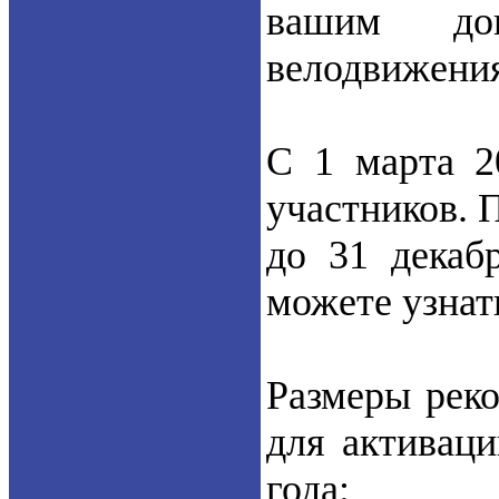
вашим доп
велодвижения
С 1 марта 2
участников. 
до 31 декаб
можете узнат
Размеры рек
для активаци
года: