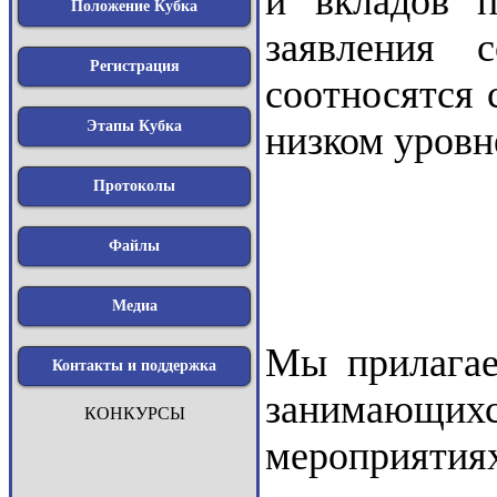
и вкладов п
Положение Кубка
заявления 
Регистрация
соотносятся 
Этапы Кубка
низком уровн
Протоколы
Файлы
Медиа
Мы прилагае
Контакты и поддержка
занимающих
КОНКУРСЫ
мероприятия