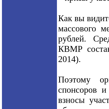
Как вы видит
массового м
рублей. Ср
КВМР состав
2014).
Поэтому ор
спонсоров и
взносы учас