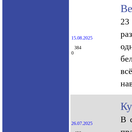
Ве
23
ра
15.08.2025
од
384
0
бе
вс
на
Ку
В 
26.07.2025
пра