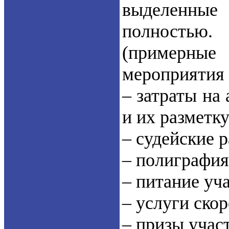
выделенные
полностью
(примерные
мероприятия
– затраты на 
и их разметку
– судейские р
– полиграфия,
– питание уча
– услуги скор
– призы участ