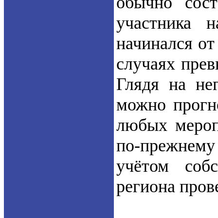
обычно сос
участника 
начинался от
случаях прев
Глядя на не
можно прогно
любых меропр
по-прежнему
учётом собс
региона пров