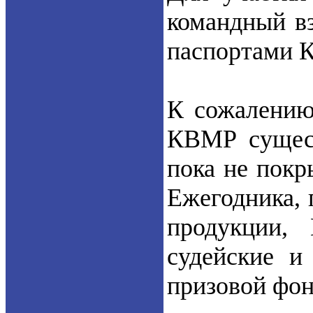
командный вз
паспортами К
К сожалению,
КВМР сущест
пока не покр
Ежегодника, 
продукции, 
судейские и
призовой фон