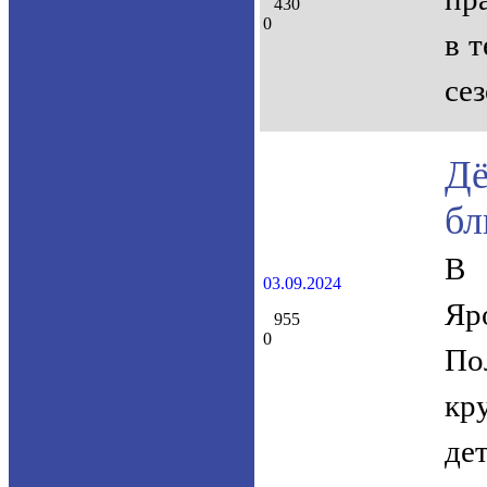
430
0
в 
се
Дё
бл
В 
03.09.2024
Яр
955
0
По
кр
де