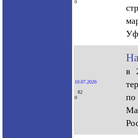
0
ст
ма
Уф
На
в 
10.07.2026
те
82
по
0
Ма
Ро