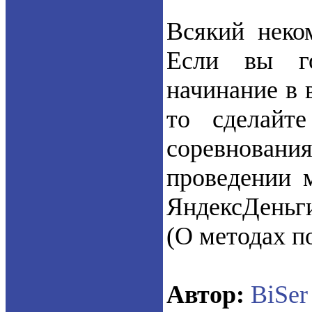
Всякий неко
Если вы го
начинание в 
то сделайт
соревнован
проведении 
ЯндексДеньг
(О методах п
Автор:
BiSer