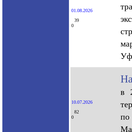
тр
01.08.2026
эк
39
0
ст
ма
Уф
На
в 
10.07.2026
те
82
по
0
Ма