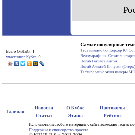
Ро
Самые популярные тем
Тест минимойки Керхер K4 Co
Всего ОнЛайн: 1
Веломарафоны. Стоит ли старт
участников Кубка:
0
Погиб Гоголев Антон.
Погиб Алексей Пичугин (Стерх
Тестирование экшн-камеры M
Новости
О Кубке
Протоколы
Главная
Статьи
Этапы
Рейтинг
Использование любого материала с сайта возможно только по
Поддержка и спонсорство проекта
© КВМР. BiSer
. 2011-2026