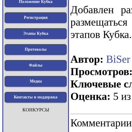
Положение Кубка
Добавлен р
Регистрация
размещаться
этапов Кубка.
Этапы Кубка
Протоколы
Автор:
BiSer
Файлы
Просмотров
Ключевые сл
Медиа
Оценка:
5 из
Контакты и поддержка
КОНКУРСЫ
Коммент