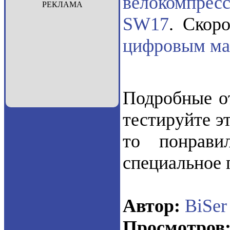
велокомпрес
РЕКЛАМА
SW17
. Скор
цифровым ма
Подробные от
тестируйте э
то понрави
специальное 
Автор:
BiSer
Просмотров