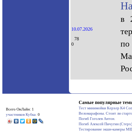
На
в 
10.07.2026
те
78
по
0
Ма
Ро
Самые популярные тем
Тест минимойки Керхер K4 Co
Всего ОнЛайн: 1
Веломарафоны. Стоит ли старт
участников Кубка:
0
Погиб Гоголев Антон.
Погиб Алексей Пичугин (Стерх
Тестирование экшн-камеры M