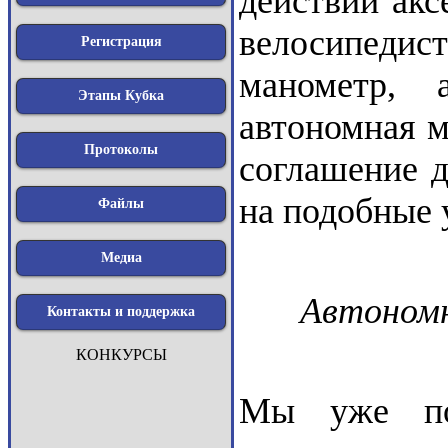
действии ак
велосипедис
Регистрация
манометр, 
Этапы Кубка
автономная м
Протоколы
соглашение д
на подобные 
Файлы
Медиа
Автономн
Контакты и поддержка
КОНКУРСЫ
Мы уже по