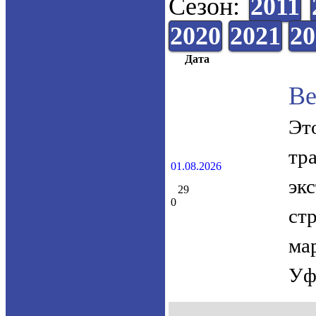
Сезон:
2011
2020
2021
20
Дата
Ве
Эт
тр
01.08.2026
эк
29
0
ст
ма
Уф