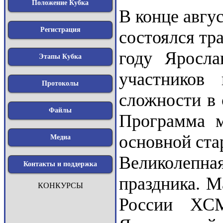
Положение Кубка
В конце авгу
Регистрация
состоялся тр
году Яросла
Этапы Кубка
участников
Протоколы
сложности в 
Файлы
Программа м
основной стар
Медиа
Великолепна
Контакты и поддержка
праздника. М
КОНКУРСЫ
России ХСМ