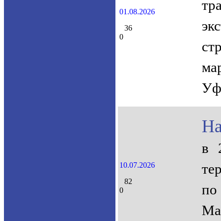
тр
01.08.2026
эк
36
0
ст
ма
Уф
На
в 
10.07.2026
те
82
по
0
Ма