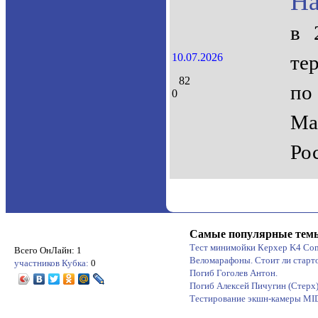
На
в 
10.07.2026
те
82
по
0
Ма
Ро
Самые популярные тем
Тест минимойки Керхер K4 Co
Всего ОнЛайн: 1
Веломарафоны. Стоит ли старт
участников Кубка:
0
Погиб Гоголев Антон.
Погиб Алексей Пичугин (Стерх
Тестирование экшн-камеры M