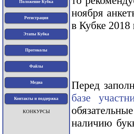
то рекоменду
Положение Кубка
ноября анкет
Регистрация
в Кубке 2018 
Этапы Кубка
Протоколы
Файлы
Перед заполн
Медиа
базе участн
Контакты и поддержка
обязательны
КОНКУРСЫ
наличию бук