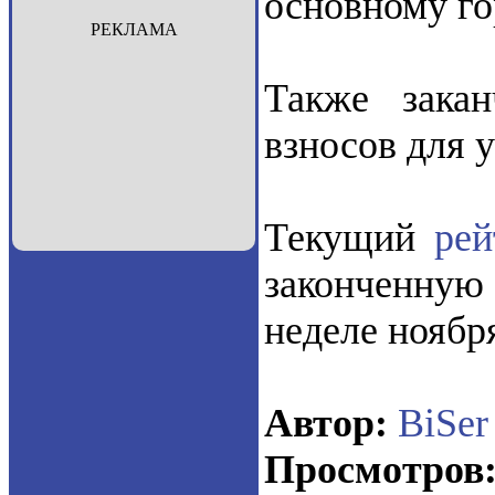
основному го
РЕКЛАМА
Также зака
взносов для 
Текущий
ре
законченную 
неделе ноябр
Автор:
BiSer
Просмотров