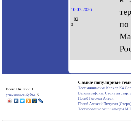
10.07.2026
те
82
по
0
Ма
Ро
Самые популярные тем
Тест минимойки Керхер K4 Co
Всего ОнЛайн: 1
Веломарафоны. Стоит ли старт
участников Кубка:
0
Погиб Гоголев Антон.
Погиб Алексей Пичугин (Стерх
Тестирование экшн-камеры M