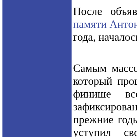
После объя
памяти Антон
года, начало
Самым массо
который про
финише вс
зафиксирова
прежние годы
уступил с