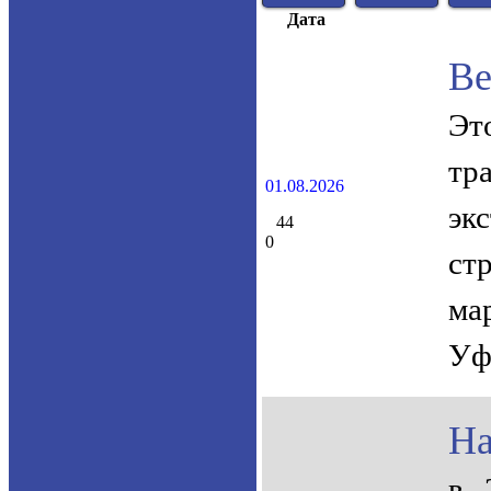
Дата
Ве
Эт
тр
01.08.2026
эк
44
0
ст
ма
Уф
На
в 