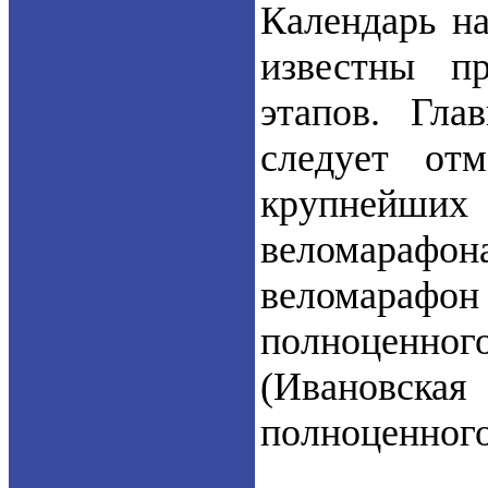
Календарь на
известны п
этапов. Гла
следует от
крупнейших
веломарафо
веломарафо
полноценног
(Ивановская
полноценного