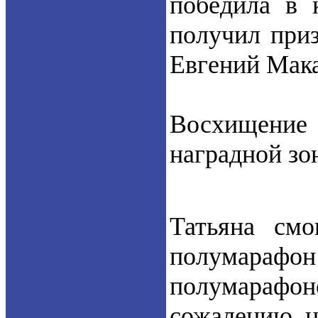
победила в 
получил приз
Евгений Мака
Восхищение 
наградной зо
Татьяна смо
полумарафо
полумарафоно
сожалению, н