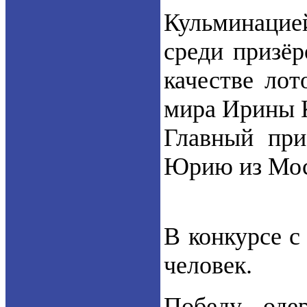
Кульминацие
среди призё
качестве лот
мира Ирины 
Главный при
Юрию из Мос
В конкурсе с
человек.
Победу оде