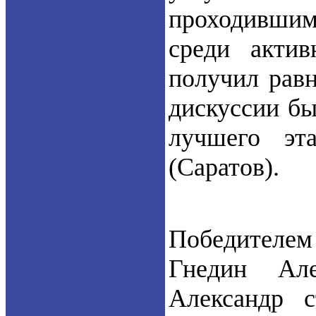
проходившим
среди актив
получил равн
дискуссии бы
лучшего эт
(Саратов).
Победителем
Гнедин Але
Александр 