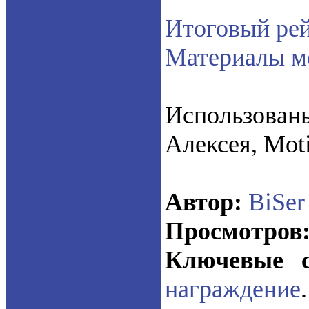
Итоговый ре
Материалы м
Использован
Алексея, Moti
Автор:
BiSer
Просмотров
Ключевые с
награждение
.