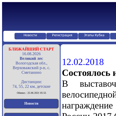
Новости
Регистрация
Этапы Кубка
БЛИЖАЙШИЙ СТАРТ
16.08.2026
Великий лес
12.02.2018
Вологодская обл.,
Верховажский р-н, с.
Состоялось 
Сметанино
В выставо
Дистанции:
74, 55, 22 км, детские
велосипедной
Обновл.: 25.06.2021 05:55
награжден
Новости