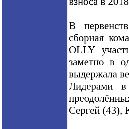
взноса в 2018
В первенств
сборная ком
OLLY участн
заметно в о
выдержала ве
Лидерами в
преодолённы
Сергей (43), 