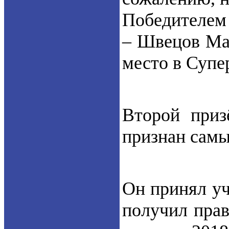
Победителем 
– Швецов Мак
место в Супе
Второй приз
признан самы
Он принял уч
получил прав