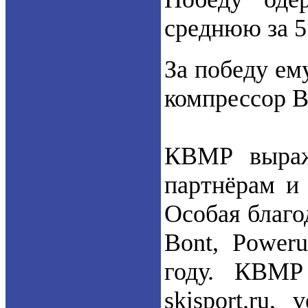
среднюю за 5
За победу ем
компрессор B
КВМР выража
партнёрам и
Особая благо
Bont, Power
году. КВМР
skisport.ru