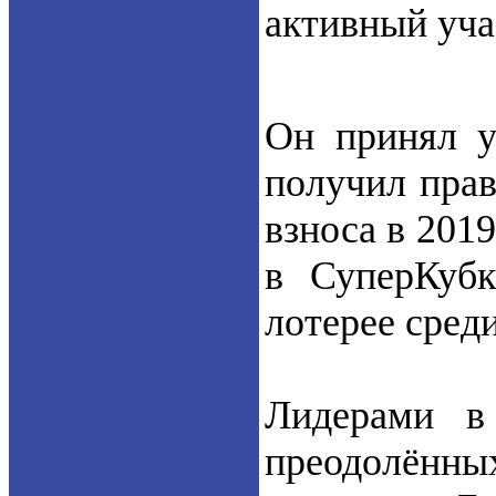
активный уча
Он принял у
получил прав
взноса в 2019
в СуперКуб
лотерее сред
Лидерами в
преодолённых