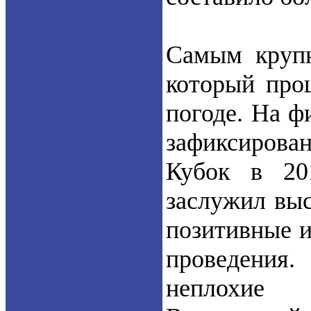
Самым крупн
который про
погоде. На ф
зафиксирован
Кубок в 20
заслужил выс
позитивные 
проведения.
неплохие 