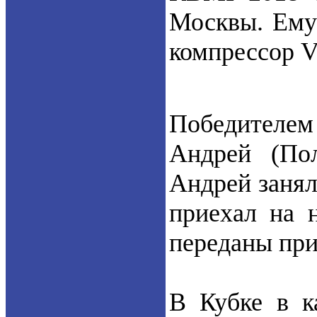
Москвы. Ему
компрессор V
Победителем
Андрей (Пол
Андрей занял
приехал на 
переданы при
В Кубке в к