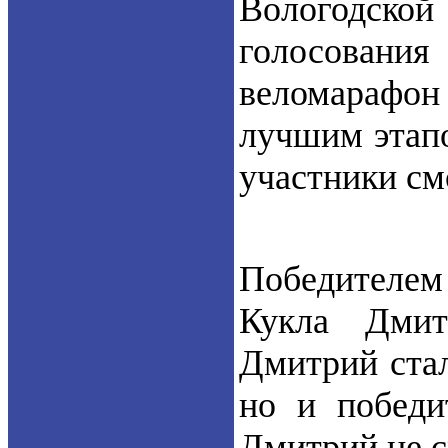
Вологодской
голосовани
веломарафон 
лучшим этапо
участники см
Победителем
Кукла Дмит
Дмитрий стал
но и победи
Дмитрий не с