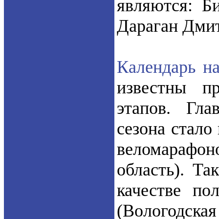
являются: Би
Дараган Дмит
Календарь на
известны п
этапов. Гла
сезона стало
веломарафон
область). Та
качестве по
(Вологодская