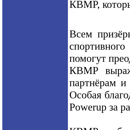
КВМР, которы
Всем призёр
спортивного
помогут прео
КВМР выража
партнёрам и
Особая благо
Powerup за р