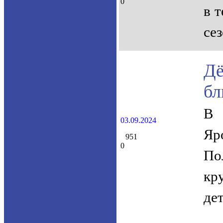
0
в 
се
Дё
бл
В 
03.09.2024
Яр
951
0
По
кр
де