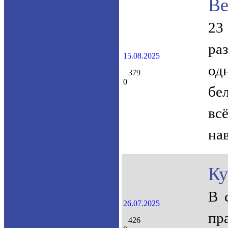
Ве
23
ра
15.08.2025
од
379
0
бе
вс
на
Ку
В 
26.07.2025
пра
426