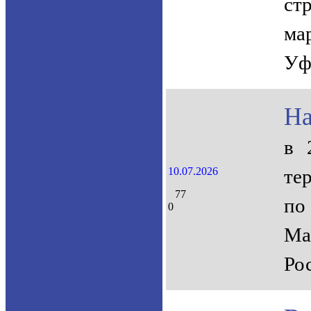
ст
ма
Уф
На
в 
10.07.2026
те
77
по
0
Ма
Ро