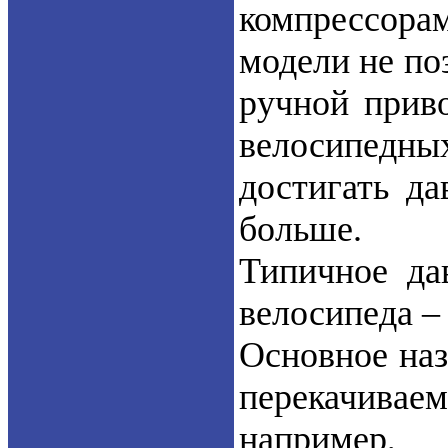
компрессора
модели не по
ручной прив
велосипедны
достигать да
больше.
Типичное да
велосипеда – 
Основное наз
перекачиваем
например,