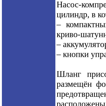
Насос-комп
цилиндр, в к
– компактны
криво-шатун
– аккумулято
– кнопки упр
Шланг присо
размещён фо
предотвраще
расположены 