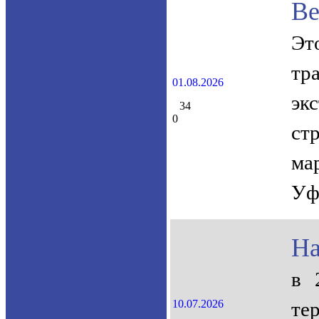
Ве
Эт
тр
01.08.2026
эк
34
0
ст
ма
Уф
На
в 
10.07.2026
те