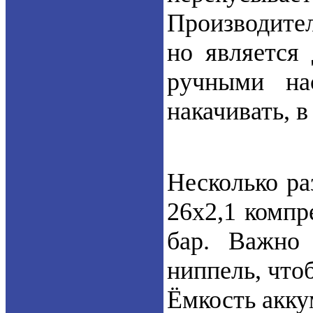
Производител
но является
ручными нас
накачивать, 
Несколько ра
26х2,1 компр
бар. Важно
ниппель, что
Ёмкость акку