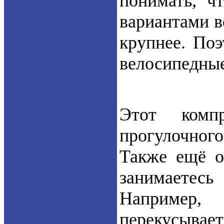
понимать, ч
вариантами в
крупнее. Поэ
велосипедные 
Этот комп
прогулочного
Также ещё о
занимаетес
Например,
перекусываете