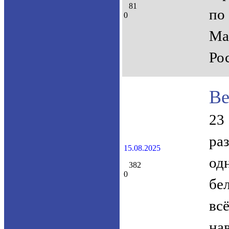
81
по
0
Ма
Ро
Ве
23
ра
15.08.2025
од
382
0
бе
вс
на