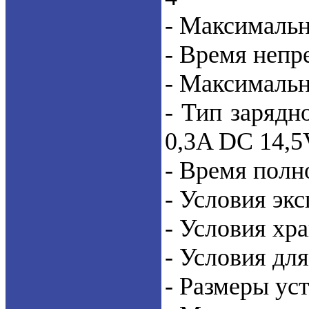
- Максимальн
- Время непр
- Максимальн
- Тип зарядн
0,3A DC 14,5
- Время полн
- Условия экс
- Условия хра
- Условия для
- Размеры ус