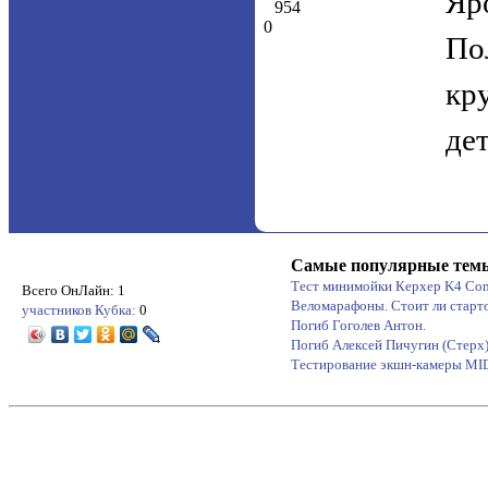
Яр
954
0
По
кр
де
Самые популярные тем
Тест минимойки Керхер K4 Co
Всего ОнЛайн: 1
Веломарафоны. Стоит ли старт
участников Кубка:
0
Погиб Гоголев Антон.
Погиб Алексей Пичугин (Стерх
Тестирование экшн-камеры M