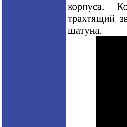
корпуса. К
трахтящий з
шатуна.