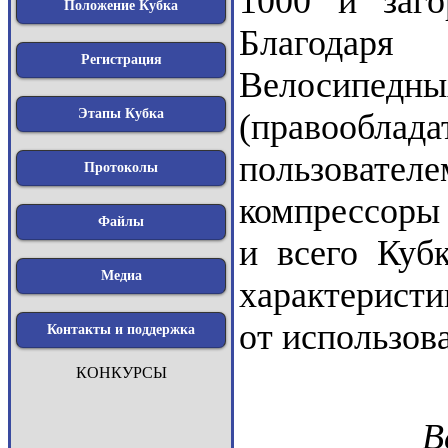
1000 и заго
Положение Кубка
Благодаря
Регистрация
Велосипедн
Этапы Кубка
(правооблада
пользователе
Протоколы
компрессоры 
Файлы
и всего Куб
Медиа
характеристи
от использов
Контакты и поддержка
КОНКУРСЫ
В