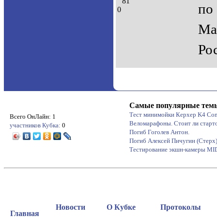
81
по
0
Ма
Ро
Самые популярные тем
Тест минимойки Керхер K4 Co
Всего ОнЛайн: 1
Веломарафоны. Стоит ли старт
участников Кубка:
0
Погиб Гоголев Антон.
Погиб Алексей Пичугин (Стерх
Тестирование экшн-камеры M
Новости
О Кубке
Протоколы
Главная