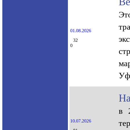
Ве
Эт
тр
01.08.2026
эк
32
0
ст
ма
Уф
На
в 
10.07.2026
те