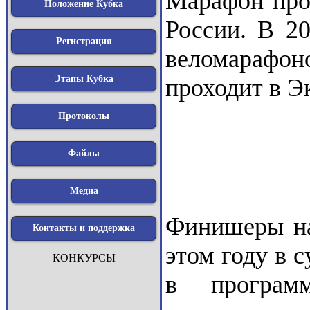
Марафон прой
Положение Кубка
России. В 2
Регистрация
веломарафон
Этапы Кубка
проходит в Э
Протоколы
Файлы
Медиа
Финишеры на
Контакты и поддержка
этом году в с
КОНКУРСЫ
в программ