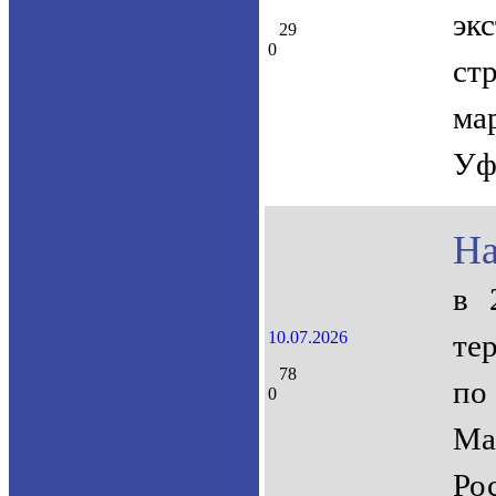
эк
29
0
ст
ма
Уф
На
в 
10.07.2026
те
78
по
0
Ма
Ро