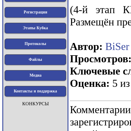
(4-й этап 
Регистрация
Размещён пре
Этапы Кубка
Автор:
BiSer
Протоколы
Просмотров
Файлы
Ключевые сл
Медиа
Оценка:
5 из
Контакты и поддержка
КОНКУРСЫ
Коммент
зарегистрир