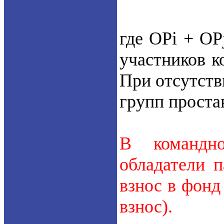
где ОРi + ОР
участников к
При отсутств
групп проста
В командн
обладатели 
взнос в фонд
взнос).