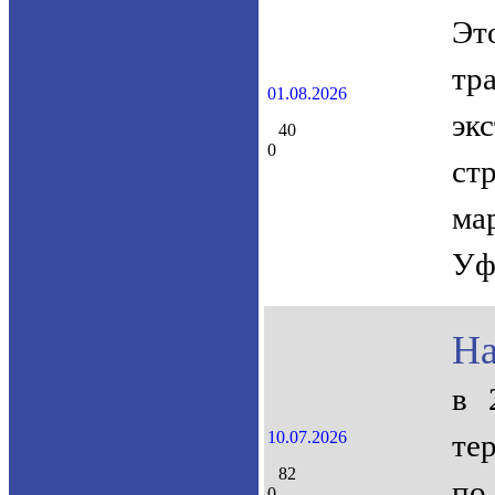
Эт
тр
01.08.2026
эк
40
0
ст
ма
Уф
На
в 
10.07.2026
те
82
по
0