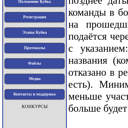
позднее даты
Положение Кубка
команды в бо
Регистрация
на прошедши
Этапы Кубка
подаётся чер
с указание
Протоколы
названия (к
Файлы
отказано в р
Медиа
есть). Мини
меньше участ
Контакты и поддержка
больше будет
КОНКУРСЫ