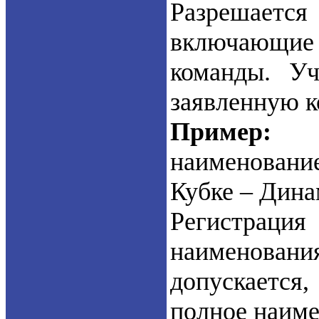
Разрешается
включающи
команды. Уч
заявленную к
Пример:
наименован
Кубке – Дина
Регистраци
наименован
допускается,
полное наиме