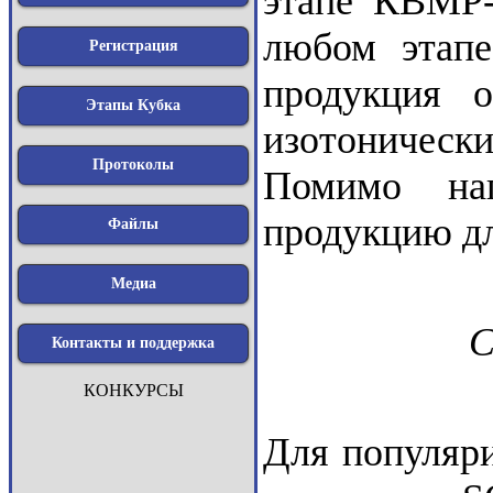
этапе КВМР-
любом этапе
Регистрация
продукция 
Этапы Кубка
изотонически
Протоколы
Помимо на
продукцию дл
Файлы
Медиа
С
Контакты и поддержка
КОНКУРСЫ
Для популяр