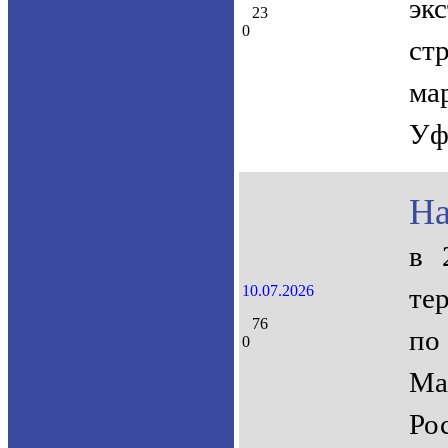
эк
23
0
ст
ма
Уф
На
в 
10.07.2026
те
76
по
0
Ма
Ро