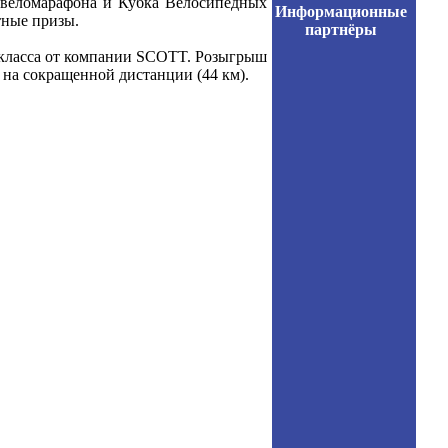
о веломарафона и Кубка Велосипедных
Информационные
тные призы.
партнёры
о класса от компании SCOTT. Розыгрыш
 на сокращенной дистанции (44 км).