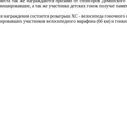
 места так же награждаются призами от спонсоров Дёминског
нишировавшие, а так же участники детских гонок получат памя
ния награждения состоится розыгрыш ХС - велосипеда гоночног
ировавших участников велосипедного марафона (66 км) и гонки