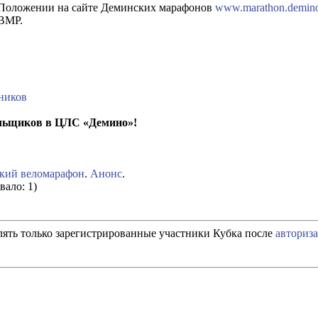
Положении на сайте Деминских марафонов
www.marathon.demin
ВМР.
ников
льщиков в ЦЛС «Демино»!
кий веломарафон
.
Анонс
.
вало: 1)
ять только зарегистрированные участники Кубка после
авториз