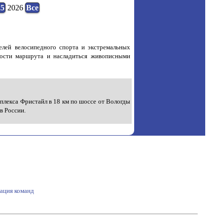
25
2026
Все
лей велосипедного спорта и экстремальных
ности маршрута и насладиться живописными
мплекса Фристайл в 18 км по шоссе от Вологды
в России.
рация команд