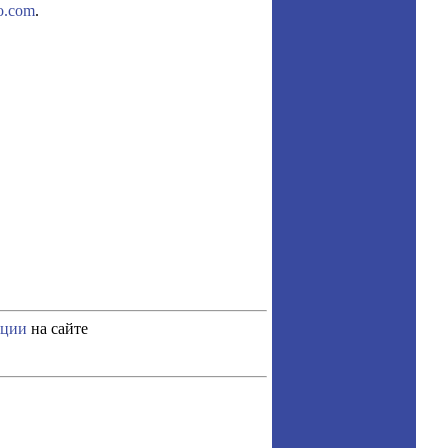
o.com
.
ации
на сайте