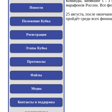
Команды, занявшие 1 - 3
марафонов России. Все фи
Новости
25 августа, после оконча
пройдёт среди всех финиш
Положение Кубка
Регистрация
Этапы Кубка
Протоколы
Файлы
Медиа
Контакты и поддержка