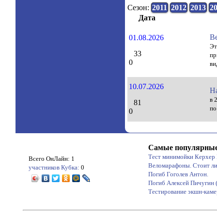
Сезон:
2011
2012
2013
2
Дата
В
01.08.2026
Эт
33
пр
0
ви
10.07.2026
Н
в 
81
по
0
Самые популярные
Тест минимойки Керхер
Всего ОнЛайн: 1
Веломарафоны. Стоит ли
участников Кубка:
0
Погиб Гоголев Антон.
Погиб Алексей Пичугин 
Тестирование экшн-ка