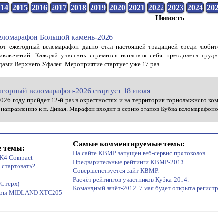
014
2015
2016
2017
2018
2019
2020
2021
2022
2023
2024
20
Новость
еломарафон Большой камень-2026
от ежегодный веломарафон давно стал настоящей традицией среди любите
иключений. Каждый участник стремится испытать себя, преодолеть труд
дами Верхнего Уфалея. Мероприятие стартует уже 17 раз.
агорный веломарафон-2026 стартует 18 июля
2026 году пройдет 12-й раз в окрестностях и на территории горнолыжного ко
 направлению к п. Дикая. Марафон входит в серию этапов Кубка веломарафоно
Самые комментируемые темы:
 темы:
На сайте КВМР запущен веб-сервис протоколов.
 K4 Compact
Предварительные рейтинги КВМР-2013
 стартовать?
Совершенствуется сайт КВМР.
Расчёт рейтингов участников Кубка-2014.
(Стерх)
Командный зачёт-2012. 7 мая будет открыта регист
меры MIDLAND XTC205