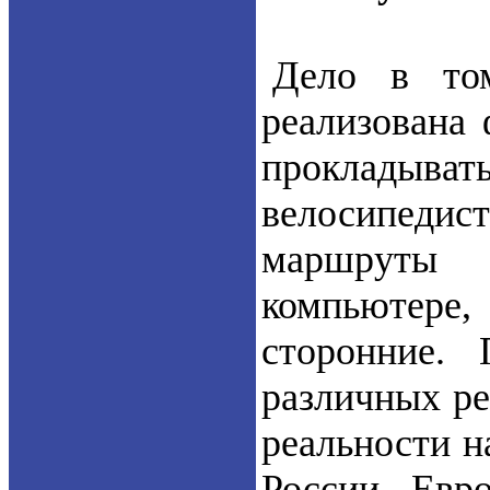
Дело в том
реализована
прокладыв
велосипеди
маршруты 
компьютере,
сторонние.
различных ре
реальности н
России, Евр