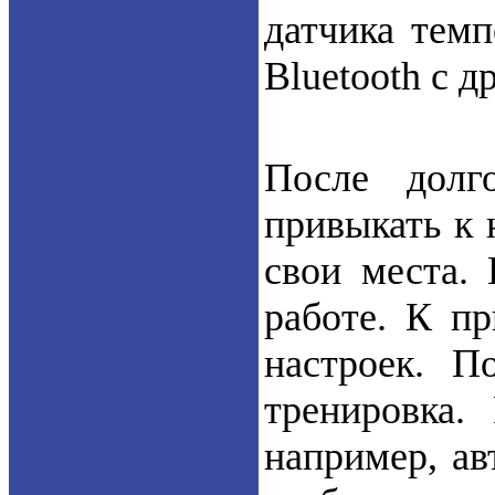
датчика тем
Bluetooth с 
После долг
привыкать к 
свои места.
работе. К п
настроек. П
тренировка.
например, ав