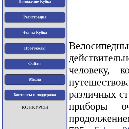
Положение Кубка
Регистрация
Этапы Кубка
Велосипедны
Протоколы
действител
Файлы
человеку, 
путешество
Медиа
различных ст
Контакты и поддержка
приборы о
КОНКУРСЫ
продолжение