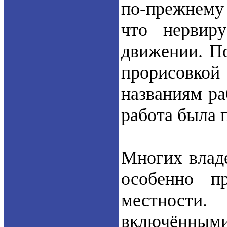
по-прежнему 
что нервир
движении. П
прорисовкой 
названиям ра
работа была 
Многих владе
особенно п
местности.
включёнными