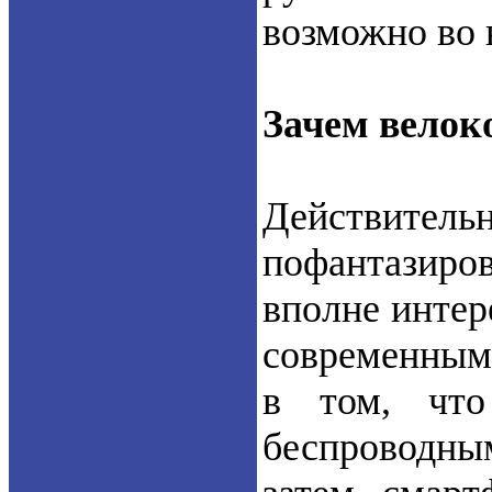
возможно во 
Зачем велок
Действительн
пофантазиро
вполне интер
современными
в том, что
беспроводны