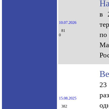
На
в 
10.07.2026
те
81
по
0
Ма
Ро
Ве
23
ра
15.08.2025
од
382