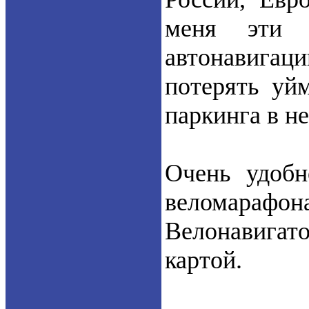
меня эти 
автонавига
потерять уй
паркинга в н
Очень удобн
веломарафона
Велонавигат
картой.