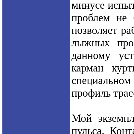
минусе испыт
проблем не 
позволяет ра
лыжных про
данному ус
карман кур
специальном
профиль трас
Мой экземпл
пульса. Кон