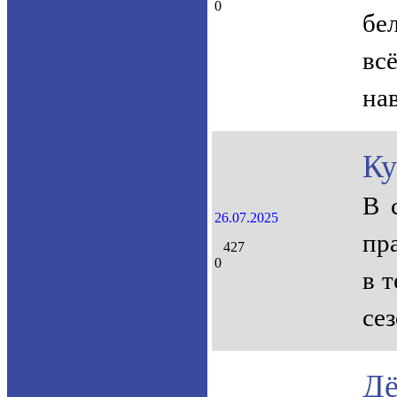
0
бе
вс
на
Ку
В 
26.07.2025
пра
427
0
в 
се
Дё