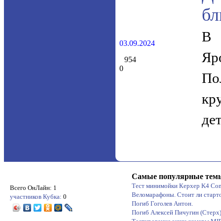
бл
В 
03.09.2024
Яр
954
0
По
кр
де
Самые популярные тем
Тест минимойки Керхер K4 Co
Всего ОнЛайн: 1
Веломарафоны. Стоит ли старт
участников Кубка:
0
Погиб Гоголев Антон.
Погиб Алексей Пичугин (Стерх