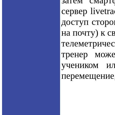
затем смарт
сервер livet
доступ сторо
на почту) к 
телеметричес
тренер мож
учеником и
перемещение,