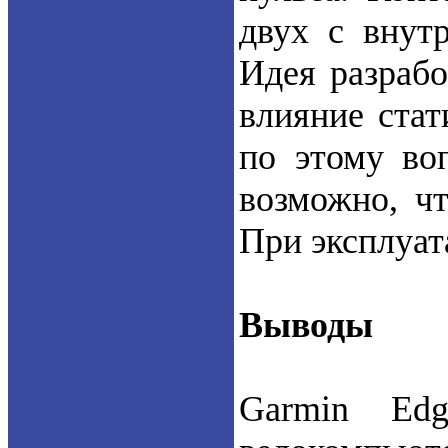
двух с внут
Идея разрабо
влияние стат
по этому воп
возможно, чт
При эксплуат
Выводы
Garmin Ed