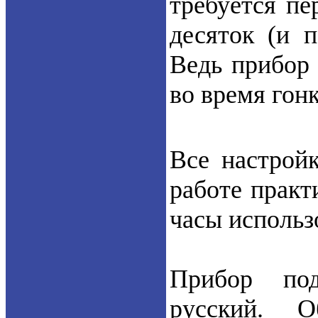
требуется пе
десяток (и 
Ведь прибор
во время гон
Все настрой
работе практ
часы использ
Прибор под
русский. О