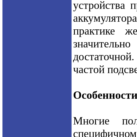
устройства 
аккумулятора
практике ж
значительн
достаточной.
частой подсве
Особенности
Многие пол
специфичн