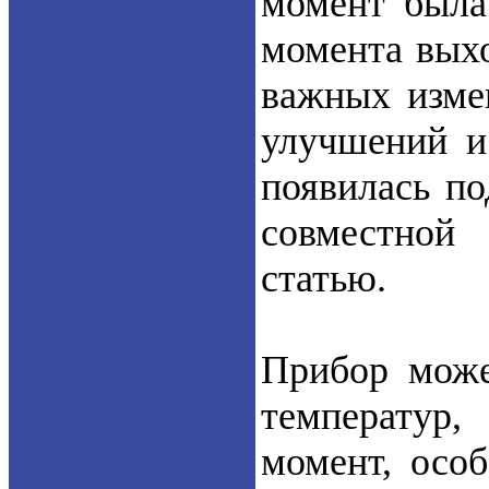
момент была 
момента вых
важных изме
улучшений и
появилась п
совместной
статью.
Прибор може
температур
момент, осо