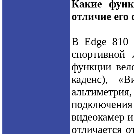
Какие функ
отличие его 
В Edge 810 
спортивной 
функции вело
каденс), «В
альтиметрия
подключен
видеокамер и
отличается о