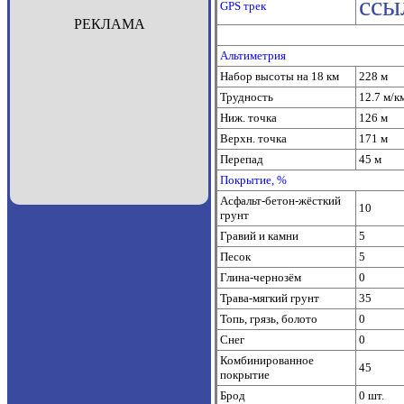
ссы
GPS трек
РЕКЛАМА
Альтиметрия
Набор высоты на 18 км
228 м
Трудность
12.7 м/к
Ниж. точка
126 м
Верхн. точка
171 м
Перепад
45 м
Покрытие, %
Асфальт-бетон-жёсткий
10
грунт
Гравий и камни
5
Песок
5
Глина-чернозём
0
Трава-мягкий грунт
35
Топь, грязь, болото
0
Снег
0
Комбинированное
45
покрытие
Брод
0 шт.