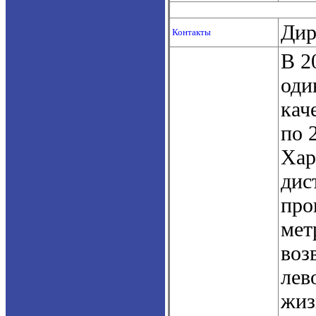
Дир
Контакты
В 2
оди
кач
по 
Хар
дис
про
мет
воз
лев
жиз