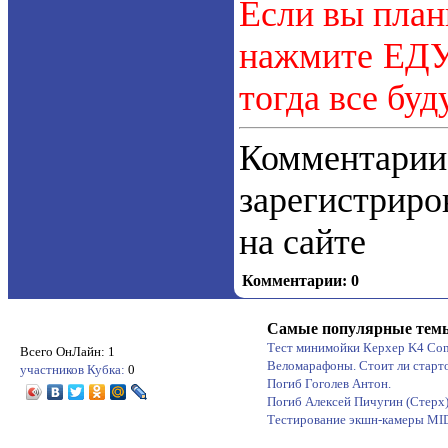
Если вы план
нажмите ЕДУ.
тогда все буд
Коммент
зарегистрир
на сайте
Комментарии: 0
Самые популярные тем
Тест минимойки Керхер K4 Co
Всего ОнЛайн: 1
Веломарафоны. Стоит ли старт
участников Кубка:
0
Погиб Гоголев Антон.
Погиб Алексей Пичугин (Стерх
Тестирование экшн-камеры M