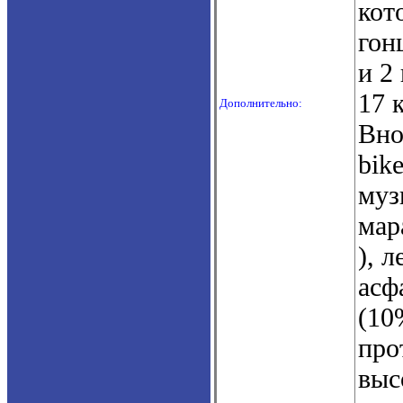
кот
гон
и 2
17 
Дополнительно:
Вно
bik
муз
мар
), 
асф
(10
про
выс