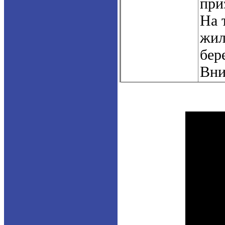
при
На 
жил
бер
Вни