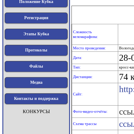
Положение Кубка
Регистрация
Сложность
Этапы Кубка
веломарафона:
Место проведения:
Вологодс
Протоколы
28-
Дата:
Файлы
Тип:
кросс-к
74 
Дистанции:
Медиа
http
Сайт:
Контакты и поддержка
ссы
КОНКУРСЫ
Фото-видео-отчёты:
ссы
Схема трассы