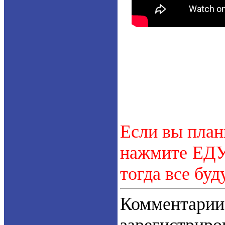
Если вы план
нажмите ЕДУ.
тогда все буд
Коммент
зарегистрир