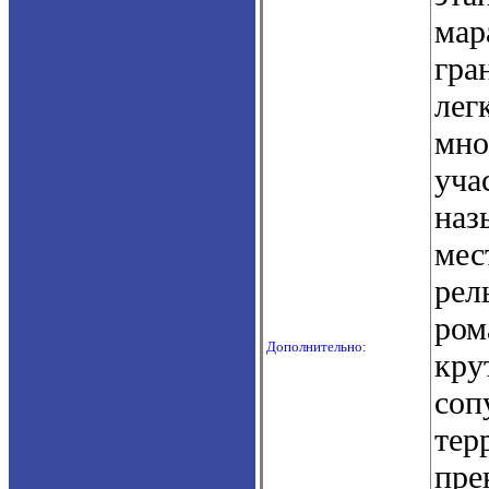
мар
гра
лег
мно
уча
наз
мес
рел
ром
Дополнительно:
кру
соп
тер
пре