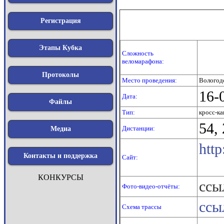
Регистрация
Этапы Кубка
Сложность
веломарафона:
Протоколы
Место проведения:
Вологодс
16-
Дата:
Файлы
Тип:
кросс-к
54,
Дистанции:
Медиа
http
Контакты и поддержка
Сайт:
КОНКУРСЫ
ссы
Фото-видео-отчёты:
ссы
Схема трассы