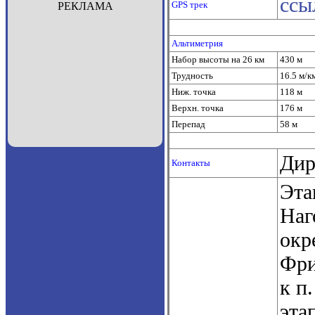
ссы
GPS трек
РЕКЛАМА
Альтиметрия
Набор высоты на 26 км
430 м
Трудность
16.5 м/к
Ниж. точка
118 м
Верхн. точка
176 м
Перепад
58 м
Дир
Контакты
Эта
Наг
окр
Фри
к п
эта