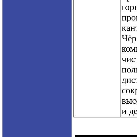
гор
про
кан
Чёр
ком
чис
пол
дис
сок
выс
и д