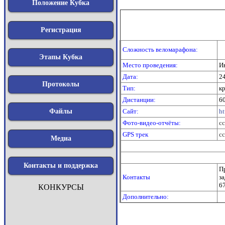
Положение Кубка
Регистрация
Сложность веломарафона:
Этапы Кубка
Место проведения:
Ив
Дата:
2
Протоколы
Тип:
к
Дистанции:
60
Сайт:
ht
Файлы
Фото-видео-отчёты:
с
GPS трек
с
Медиа
Контакты и поддержка
П
Контакты
за
6
КОНКУРСЫ
Дополнительно: