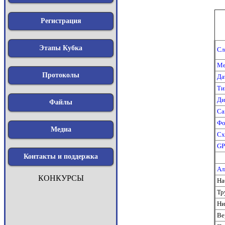
Регистрация
Этапы Кубка
Сл
Ме
Протоколы
Да
Ти
Ди
Файлы
Са
Фо
Медиа
Сх
GP
Контакты и поддержка
Ал
КОНКУРСЫ
На
Тр
Ни
Ве