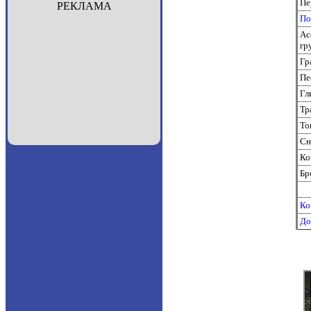
Пе
РЕКЛАМА
По
Ас
гр
Гр
Пе
Гл
Тр
То
Сн
Ко
Бр
Ко
До