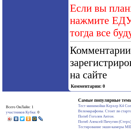
Если вы план
нажмите ЕДУ.
тогда все буд
Коммент
зарегистрир
на сайте
Комментарии: 0
Самые популярные тем
Тест минимойки Керхер K4 Co
Всего ОнЛайн: 1
Веломарафоны. Стоит ли старт
участников Кубка:
0
Погиб Гоголев Антон.
Погиб Алексей Пичугин (Стерх
Тестирование экшн-камеры M