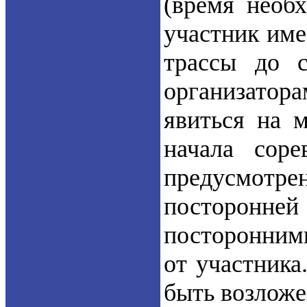
(время необ
участник име
трассы до с
организатор
явиться на 
начала сор
предусмотре
посторонне
посторонними
от участника
быть возложе