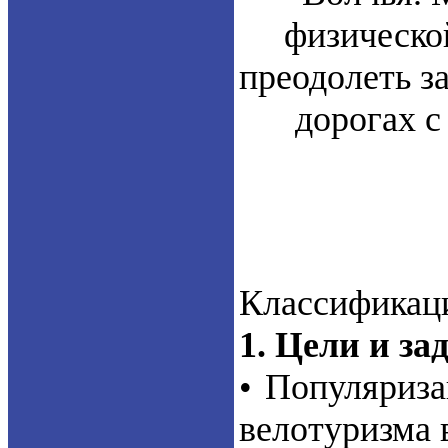
физическо
преодолеть з
дорогах с
Классификаци
1. Цели и за
• Популяриза
велотуризма в