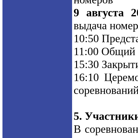
9 августа 2
выдача номе
10:50 Предст
11:00 Общий 
15:30 Закрыт
16:10 Церем
соревнований
5. Участник
В соревнова