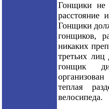
Гонщики не 
расстояние и
Гонщики долж
гонщиков, р
никаких преп
третьих лиц
гонщик ди
организован
теплая раз
велосипеда.