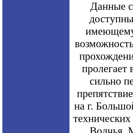
Данные с
доступны
имеющему 
возможность
прохождени
пролегает 
сильно п
препятствие
на г. Большо
технических 
Волчья. 