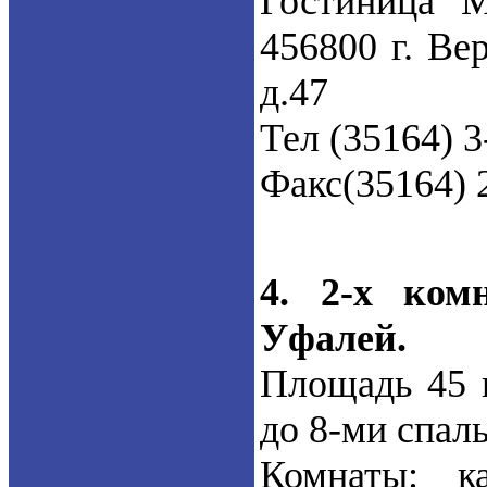
Гостиница "М
456800 г. Ве
д.47
Тел (35164) 
Факс(35164) 
4. 2-х ком
Уфалей.
Площадь 45 к
до 8-ми спал
Комнаты: ка