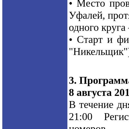
• Место пров
Уфалей, про
одного круга 
• Старт и ф
"Никельщик")
3. Программ
8 августа 201
В течение дня
21:00 Реги
номеров