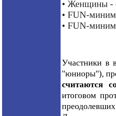
•
Женщины - ф
• FUN-
миним
• FUN-
миним
Участники в в
"юниоры"), пр
считаются с
итоговом про
преодолевших