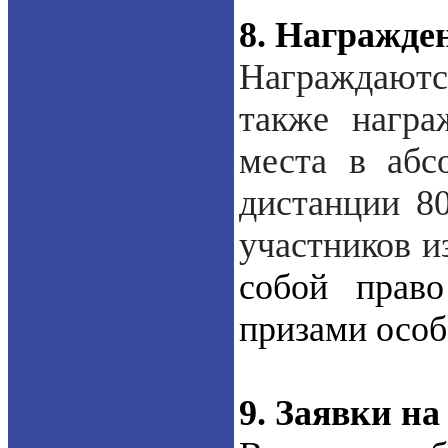
8. Награжде
Награждаютс
также награ
места в абс
дистанции 8
участников и
собой право
призами особ
9. Заявки на