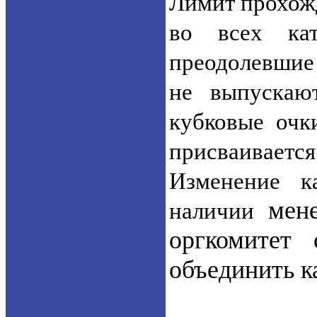
Лимит прохожд
во всех кат
преодолевшие 
не выпускают
кубковые очк
присваивается
Изменение к
мен
наличии
оргкомитет 
объединить к