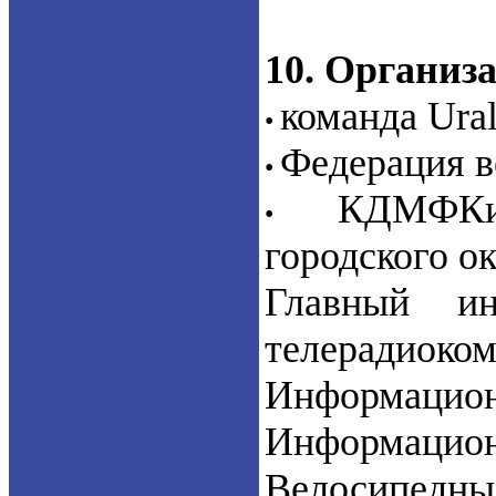
10. Организ
команда Ural
•
Федерация в
•
КДМФКи
•
городского о
Главный и
телерадиоком
Информац
Информацио
Велосипед