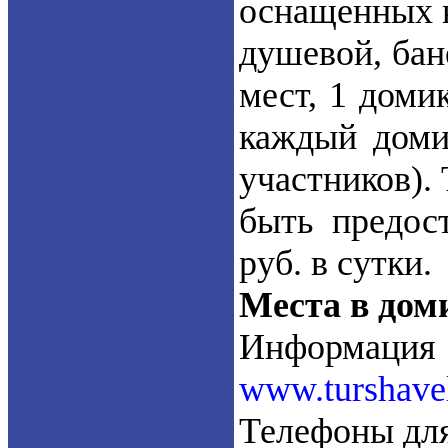
оснащенных к
душевой, бане
мест, 1 доми
каждый доми
участников).
быть предос
руб. в сутки.
Места в дом
Информаци
www.turshavel
Телефоны для