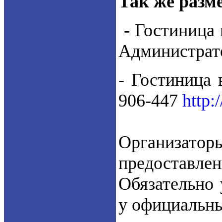
Так же разм
-
Гостиница н
Администрат
-
Гостиница в
906-447
http:
Организат
предоставле
Обязательно 
у официальны