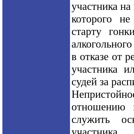
участника на
которого не
старту гонк
алкогольного
в отказе от 
участника и
судей за рас
Непристой
отношению 
служить ос
участника.