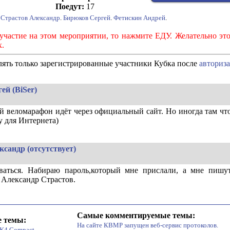
Поедут:
17
Страстов Александр
.
Бирюков Сергей
.
Фетискин Андрей
.
участие на этом мероприятии, то нажмите ЕДУ. Желательно эт
х.
ять только зарегистрированные участники Кубка после
авториз
ей (BiSer)
 веломарафон идёт через официальный сайт. Но иногда там что
у для Интернета)
сандр (отсутствует)
ваться. Набираю пароль,который мне прислали, а мне пишу
 Александр Страстов.
Самые комментируемые темы:
 темы:
На сайте КВМР запущен веб-сервис протоколов.
 K4 Compact