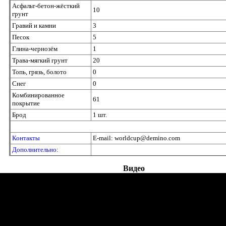
Асфальт-бетон-жёсткий
10
грунт
Гравий и камни
3
Песок
5
Глина-чернозём
1
Трава-мягкий грунт
20
Топь, грязь, болото
0
Снег
0
Комбинированное
61
покрытие
Брод
1 шт.
Контакты
E-mail: worldcup@demino.com
Дополнительно:
Видео