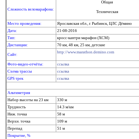
Общая
Сложность веломарафона:
Техническая
Место проведения:
Ярославская обл., г. Рыбинск, ЦЛС Дёмино
Дата:
21-08-2016
Тип:
кросс-кантри марафон (XCM)
Дистанции:
70 км, 48 км, 25 км, детские
http://www.marathon.demino.com
Сайт:
Фото-видео-отчёты:
ссылка
Схема трассы
ссылка
GPS трек
ссылка
Альтиметрия
Набор высоты на 23 км
330 м
Трудность
14.3 м/км
Ниж. точка
58 м
Верхн. точка
109 м
Перепад
51 м
Покрытие, %