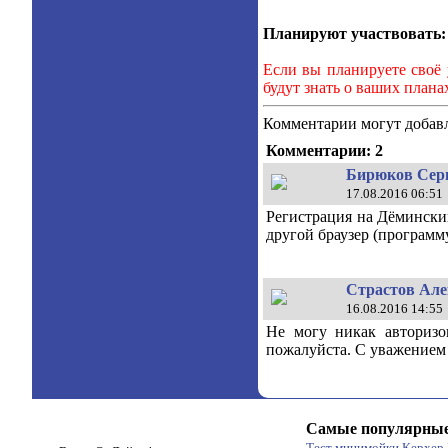
Планируют участвовать:
Если вы планируете своё 
будут знать о ваших плана
Комментарии могут добавл
Комментарии: 2
Бирюков Серг
17.08.2016 06:51
Регистрация на Дёминский
другой браузер (программ
Страстов Алек
16.08.2016 14:55
Не могу никак авторизо
пожалуйста. С уважением
Самые популярные
Тест минимойки Керхер