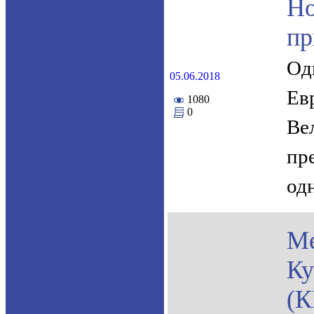
Н
пр
Од
05.06.2018
Ев
1080
0
Ве
пр
од
Ме
К
(К