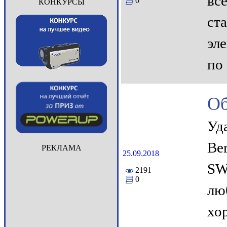
вс
0
КОНКУРСЫ
ст
эл
по
Об
Уд
Be
РЕКЛАМА
25.09.2018
SW
2191
0
лю
хо