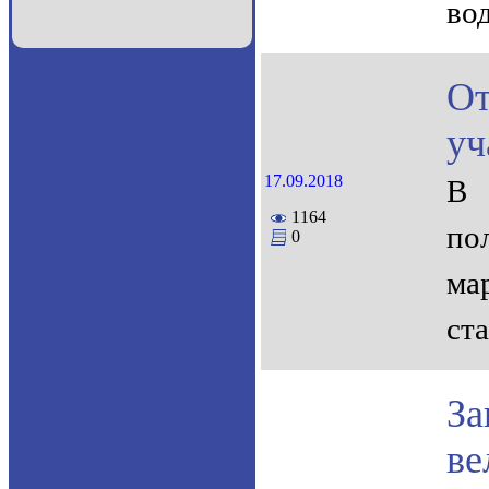
во
О
уч
17.09.2018
В 
1164
по
0
ма
ста
За
ве