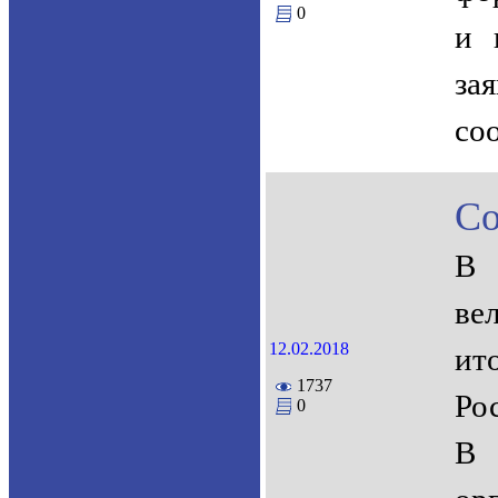
0
и 
за
со
Со
В 
ве
12.02.2018
ит
1737
Ро
0
В 