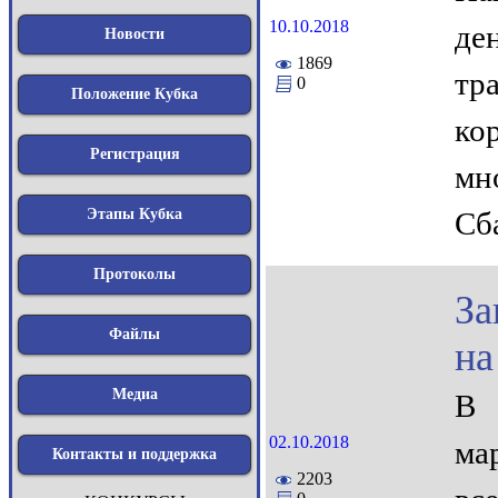
10.10.2018
де
Новости
1869
тр
0
Положение Кубка
ко
Регистрация
мн
Этапы Кубка
Сб
Протоколы
За
Файлы
на
Медиа
В 
02.10.2018
ма
Контакты и поддержка
2203