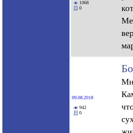
1068
ко
0
Ме
ве
ма
Бо
Мн
Ка
09.08.2018
чт
942
0
су
жи