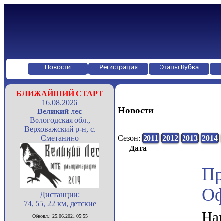
Новости
Регистрация
Этапы Кубка
БЛИЖАЙШИЙ СТАРТ
16.08.2026
Новости
Великий лес
Вологодская обл.,
Верховажский р-н, с.
Сметанино
Сезон:
2011
2012
2013
2014
Дата
П
Оф
Дистанции:
74, 55, 22 км, детские
На
Обновл.: 25.06.2021 05:55