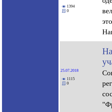
од
1394
ве
0
эт
На
Н
уч
25.07.2018
Со
1115
ре
0
со
"Ф