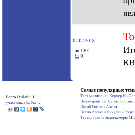
ор
ве
То
02.02.2018
Ит
1301
0
КВ
Самые популярные тем
Тест минимойки Керхер K4 Co
Всего ОнЛайн: 1
Веломарафоны. Стоит ли старт
участников Кубка:
0
Погиб Гоголев Антон.
Погиб Алексей Пичугин (Стерх
Тестирование экшн-камеры M