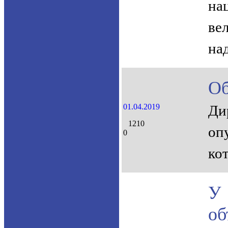
на
ве
на
Об
01.04.2019
Ди
1210
оп
0
ко
У
об