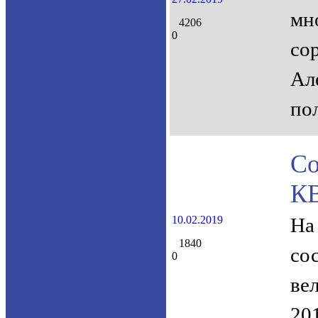
мн
4206
0
со
Ал
по
С
К
10.02.2019
На
1840
со
0
ве
20