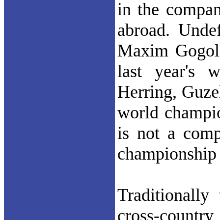
in the compan
abroad. Unde
Maxim Gogolev
last year's 
Herring, Guze
world champion
is not a comp
championship
Traditionally
cross-country