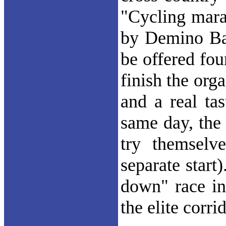
"Cycling mara
by Demino Bab
be offered fou
finish the org
and a real ta
same day, the 
try themselv
separate start
down" race in 
the elite corrid