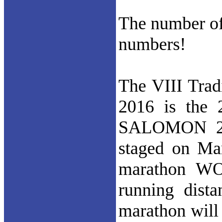
The number of 
numbers!
The VIII Trad
2016 is the
SALOMON 201
staged on Ma
marathon WO
running dist
marathon will