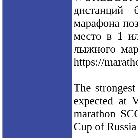
дистанций 
марафона поз
место в 1 и
лыжного ма
https://marat
The strongest 
expected at V
marathon SCO
Cup of Russia