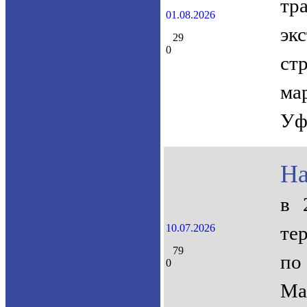
тр
01.08.2026
эк
29
0
ст
ма
Уф
На
в 
10.07.2026
те
79
по
0
Ма