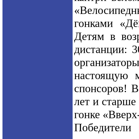
«Велосипедны
гонками «Дё
Детям в воз
дистанции: 3
организат
настоящую м
спонсоров! В
лет и старше
гонке «Вверх
Победители