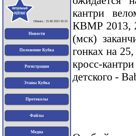
ожидается н
кантри вел
Обновл.: 25.06.2021 05:55
КВМР 2013, 20
Новости
(мск) заканч
гонках на 25
Положение Кубка
кросс-кант
Регистрация
детского - B
Этапы Кубка
Протоколы
Файлы
Медиа