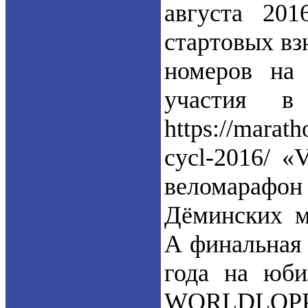
августа 201
стартовых вз
номеров на 
участия в 
https://marat
cycl-2016/ «
веломарафо
Дёминских 
А финальная 
года на юб
WORLDLOPP