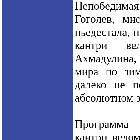
Непобедимая 
Гоголев, мн
пьедестала, 
кантри ве
Ахмадулина,
мира по зи
далеко не п
абсолютном з
Программа 
кантри вело