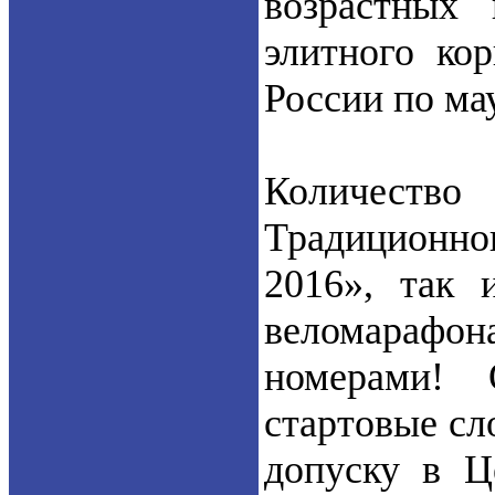
возрастных 
элитного ко
России по ма
Количество
Традиционно
2016», так 
веломарафо
номерами! 
стартовые сл
допуску в Ц