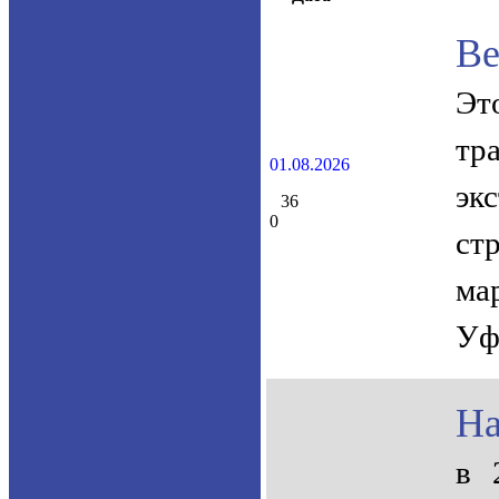
Ве
Эт
тр
01.08.2026
эк
36
0
ст
ма
Уф
На
в 