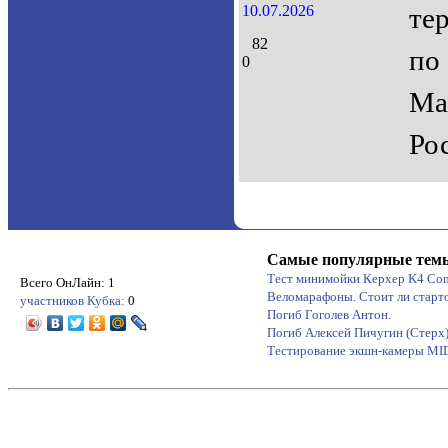
10.07.2026
те
82
по
0
Ма
Ро
Самые популярные тем
Тест минимойки Керхер K4 Co
Всего ОнЛайн: 1
Веломарафоны. Стоит ли старт
участников Кубка:
0
Погиб Гоголев Антон.
Погиб Алексей Пичугин (Стерх
Тестирование экшн-камеры M