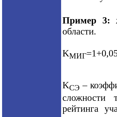
Пример 3:
ж
области.
K
=1+0,0
МИГ
K
– коэффи
СЭ
сложности 
рейтинга уч