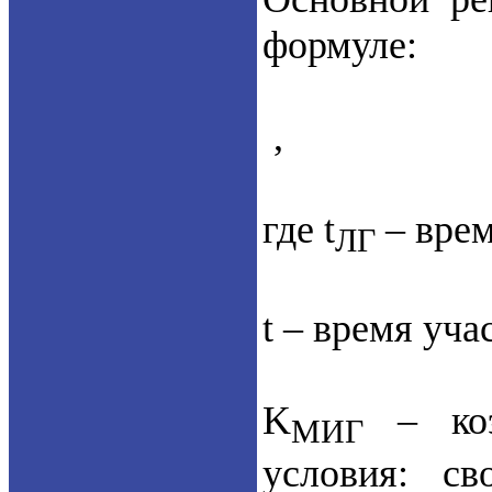
формуле:
,
где t
– врем
ЛГ
t – время уча
K
– коэ
МИГ
условия: с