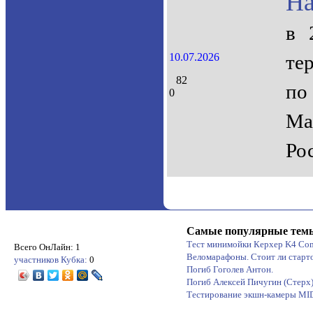
На
в 
10.07.2026
те
82
по
0
Ма
Ро
Самые популярные тем
Тест минимойки Керхер K4 Co
Всего ОнЛайн: 1
Веломарафоны. Стоит ли старт
участников Кубка:
0
Погиб Гоголев Антон.
Погиб Алексей Пичугин (Стерх
Тестирование экшн-камеры M