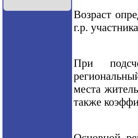
Возраст опре
г.р. участника
При подсч
региональны
места житель
также коэффи
Основной ре