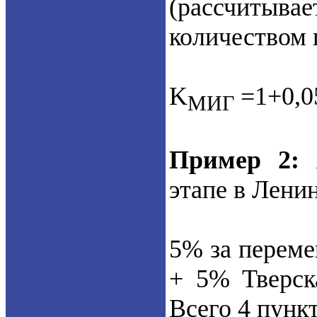
(рассчитывае
количеством 
K
=1+0,0
МИГ
Пример 2:
ж
этапе в Лени
5% за перем
+ 5% Тверск
Всего 4 пункт