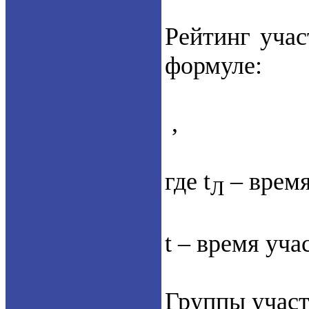
Рейтинг учас
формуле:
,
где t
– время
Л
t – время учас
Группы участ