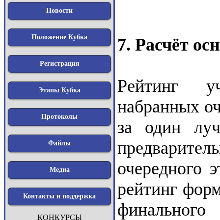
Новости
Положение Кубка
7. Расчёт ос
Регистрация
Рейтинг уч
Этапы Кубка
набранных оч
Протоколы
за один луч
предварите
Файлы
очередного э
Медиа
рейтинг форм
Контакты и поддержка
финального 
КОНКУРСЫ