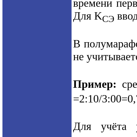
времени перв
Для K
ввод
СЭ
В полумарафо
не учитывает
Пример:
сре
=2:10/3:00=0
Для учёта 