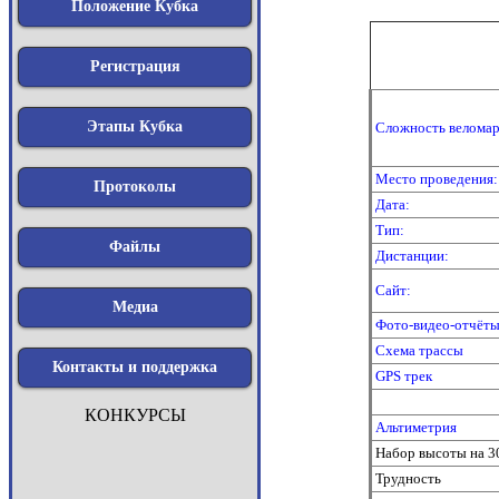
Положение Кубка
Регистрация
Этапы Кубка
Сложность веломар
Место проведения:
Протоколы
Дата:
Тип:
Файлы
Дистанции:
Сайт:
Медиа
Фото-видео-отчёты
Схема трассы
Контакты и поддержка
GPS трек
КОНКУРСЫ
Альтиметрия
Набор высоты на 3
Трудность