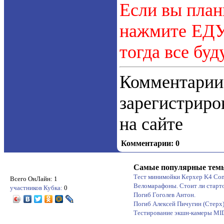
Если вы план
нажмите ЕДУ.
тогда все буд
Коммент
зарегистрир
на сайте
Комментарии: 0
Самые популярные тем
Тест минимойки Керхер K4 Co
Всего ОнЛайн: 1
Веломарафоны. Стоит ли старт
участников Кубка:
0
Погиб Гоголев Антон.
Погиб Алексей Пичугин (Стерх
Тестирование экшн-камеры M