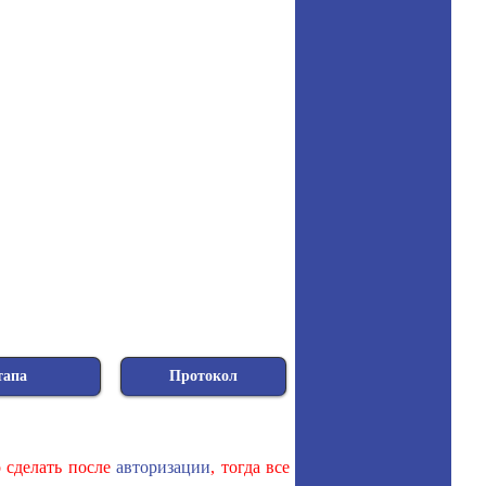
тапа
Протокол
о сделать после
авторизации
, тогда все