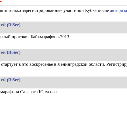
х.
ять только зарегистрированные участники Кубка после
авториз
ей (BiSer)
ьный протокол Байкмарафона-2013
ей (BiSer)
стартует в это воскресенье в Ленинградской области. Регистрир
ей (BiSer)
кмарафона Салавата Юнусова