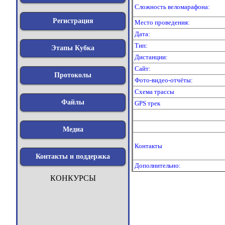
Сложность веломарафона:
Регистрация
Место проведения:
Дата:
Тип:
Этапы Кубка
Дистанции:
Сайт:
Протоколы
Фото-видео-отчёты:
Схема трассы
Файлы
GPS трек
Медиа
Контакты
Контакты и поддержка
Дополнительно:
КОНКУРСЫ