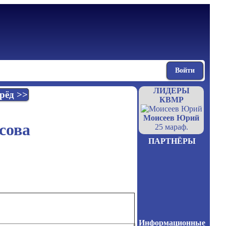
Войти
ЛИДЕРЫ
рёд >>
КВМР
Моисеев Юрий
сова
25 мараф.
ПАРТНЁРЫ
Информационные