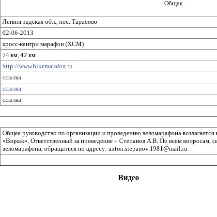
Общая
Ленинградская обл., пос. Тарасово
02-06-2013
кросс-кантри марафон (XCM)
74 км, 42 км
http://www.bikemarafon.ru
ссылка
ссылка
ссылка
Общее руководство по организации и проведению веломарафона возлагается 
«Вираж». Ответственный за проведение – Степанов А.В. По всем вопросам, с
веломарафона, обращаться по адресу: anton.stepanov.1981@mail.ru
Видео