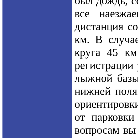
был дождь, 
все наезжа
дистанция с
км. В случа
круга 45 км
регистрации 
лыжной базы
нижней поля
ориентировки
от парковки
вопросам вы