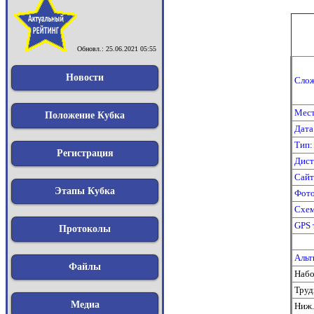
Обновл.: 25.06.2021 05:55
Новости
Слож
Мест
Положение Кубка
Дата
Тип:
Регистрация
Дист
Сайт
Этапы Кубка
Фото
Схем
GPS 
Протоколы
Альт
Файлы
Набо
Труд
Медиа
Ниж.