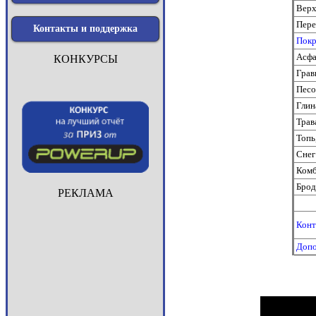
Верх
Пере
Контакты и поддержка
Покр
Асфа
КОНКУРСЫ
Грав
Песо
Глин
Трав
Топь,
Снег
Комб
Брод
РЕКЛАМА
Конт
Допо