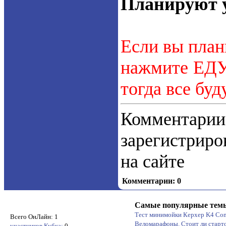
Планируют у
Если вы план
нажмите ЕДУ.
тогда все буд
Коммент
зарегистрир
на сайте
Комментарии: 0
Самые популярные тем
Тест минимойки Керхер K4 Co
Всего ОнЛайн: 1
Веломарафоны. Стоит ли старт
участников Кубка:
0