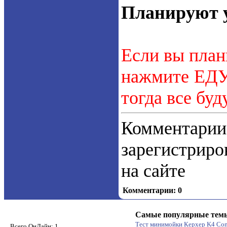
Планируют у
Если вы план
нажмите ЕДУ.
тогда все буд
Коммент
зарегистрир
на сайте
Комментарии: 0
Самые популярные тем
Тест минимойки Керхер K4 Co
Всего ОнЛайн: 1