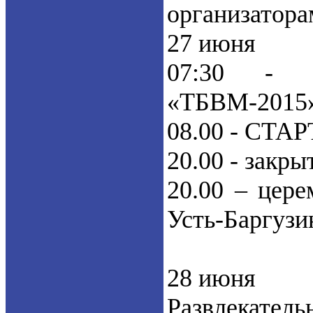
организатора
27 июня
07:30 - о
«ТБВМ-2015» 
08.00 - СТАР
20.00 - закр
20.00 – цер
Усть-Баргузи
28 июня
Развлекатель