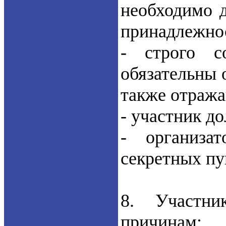
необходимо д
принадлежнос
- строго с
обязательны 
также отража
- участник д
- организа
секретных пу
8. Участн
причинам: