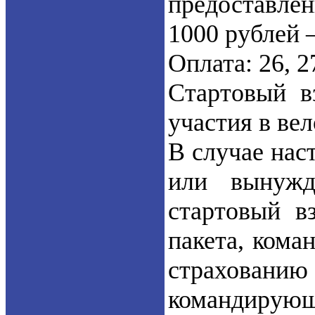
предоставлен
1000 рублей 
Оплата: 26, 2
Стартовый в
участия в ве
В случае нас
или вынужд
стартовый в
пакета, кома
страхованию
командирующ