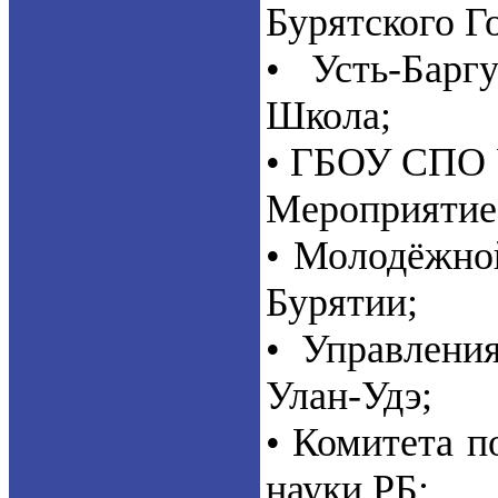
Бурятского Г
• Усть-Барг
Школа;
• ГБОУ СПО 
Мероприятие 
• Молодёжно
Бурятии;
• Управлени
Улан-Удэ;
• Комитета 
науки РБ;