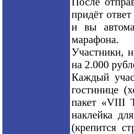
После отпра
придёт ответ
и вы автома
марафона.
Участники, 
на 2.000 рубл
Каждый учас
гостинице (х
пакет «VIII 
наклейка дл
(крепится ст