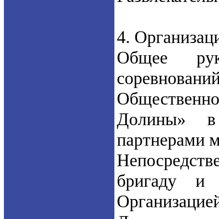
4. Организац
Общее рук
соревнов
Общественно
Долины» в
партнерами м
Непосредстве
бригаду и 
Организацие