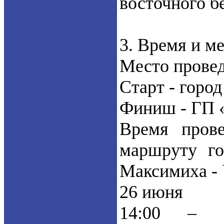
восточного бе
3. Время и м
Место провед
Старт - горо
Финиш - ГП «
Время пров
маршруту го
Максимиха - 
26 июня
14:00 – п