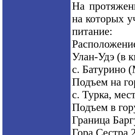
На протяжен
на которых у
питание:
Расположение
Улан-Удэ (в к
с. Батурино 
Подъем на го
с. Турка, ме
Подъем в гор
Граница Барг
Гора Сестра 