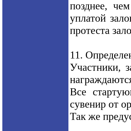
позднее, че
уплатой зало
протеста зал
11. Определе
Участники, з
награждаются
Все стартую
сувенир от о
Так же преду