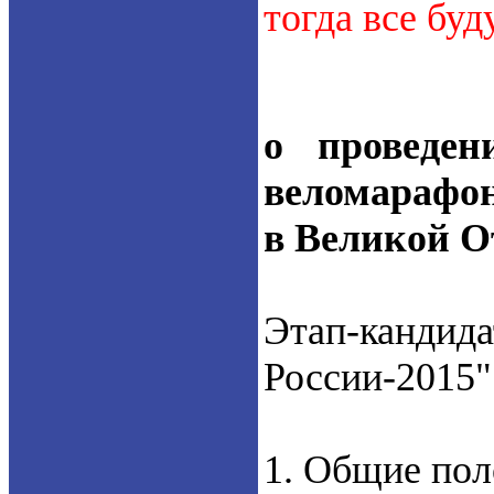
тогда все буд
о проведен
веломарафон
в Великой О
Этап-канд
России-2015"
1. Общие пол