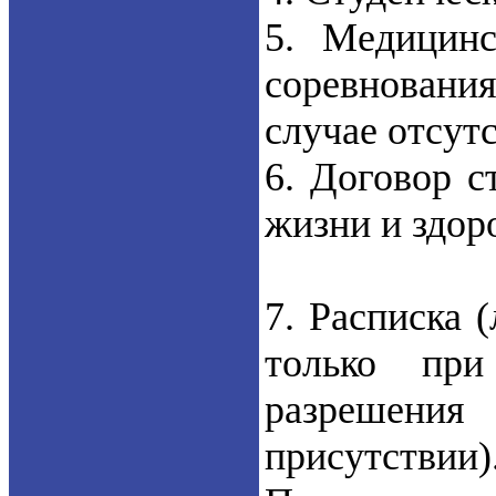
5. Медицинс
соревнования
случае отсутс
6. Договор с
жизни и здор
7. Расписка 
только при
разрешени
присутствии)