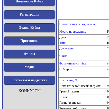
Положение Кубка
Регистрация
Сложность веломарафона:
Этапы Кубка
Место проведения:
Р
Дата:
2
Протоколы
Тип:
ш
Дистанции:
2
Файлы
Сайт:
Фото-видео-отчёты:
с
Медиа
GPS трек
с
Покрытие, %
Контакты и поддержка
Асфальт-бетон-жёсткий грунт
9
КОНКУРСЫ
Гравий и камни
0
Песок
0
Глина-чернозём
0
Трава-мягкий грунт
0