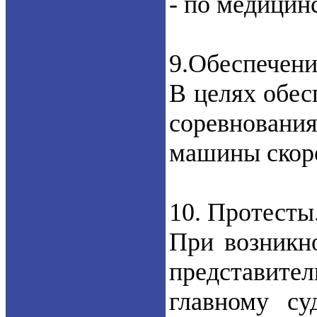
- по медицин
9.Обеспечени
В целях обес
соревнован
машины скор
10. Протесты
При возникн
представител
главному су