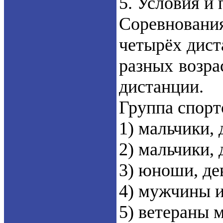
5. Условия и
Соревновани
четырёх диста
разных возра
дистанции.
Группа спорт
1) мальчики, 
2) мальчики, 
3) юноши, де
4) мужчины и
5) ветераны м