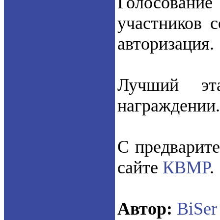
Голосование
участников с
авторизация.
Лучший эт
награждении.
С предварит
сайте
КВМР
.
Автор:
BiSer