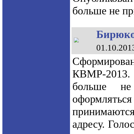
больше не п
Бирюков
01.10.201
Сформиров
КВМР-2013.
больше не
оформлять
принимаются
адресу. Голо