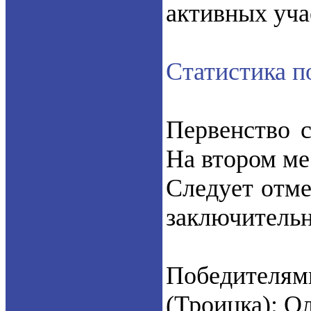
активных уч
Статистика 
Первенство 
На втором мес
Следует отме
заключительн
Победителям
(Троицка): О