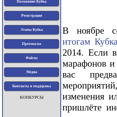
Положение Кубка
Регистрация
В ноябре с
Этапы Кубка
итогам Кубк
Протоколы
2014. Если 
Файлы
марафонов и 
вас предв
Медиа
мероприяти
Контакты и поддержка
изменения и
КОНКУРСЫ
пришлёте ин