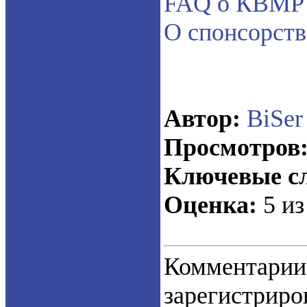
FAQ о КВМР
О спонсорств
Автор:
BiSer
Просмотров
Ключевые сл
Оценка:
5 из
Коммент
зарегистрир