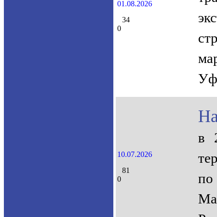
01.08.2026
эк
34
0
ст
ма
Уф
На
в 
10.07.2026
те
81
по
0
Ма