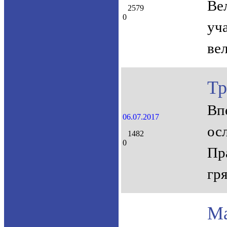
Ве
2579
0
уч
ве
Тр
Вп
06.07.2017
ос
1482
0
Пр
гр
Ма