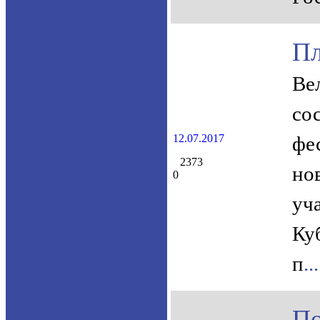
Пл
Ве
со
12.07.2017
фе
2373
но
0
уч
Ку
п
...
По