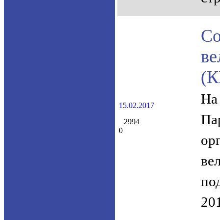
С
в
(К
На
15.02.2017
Па
2994
0
ор
ве
по
201