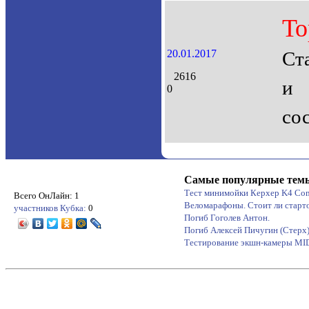
То
20.01.2017
Ст
2616
и 
0
со
Самые популярные тем
Тест минимойки Керхер K4 Co
Всего ОнЛайн: 1
Веломарафоны. Стоит ли старт
участников Кубка:
0
Погиб Гоголев Антон.
Погиб Алексей Пичугин (Стерх
Тестирование экшн-камеры M