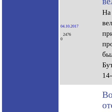
ве
На
ве
04.10.2017
пр
2476
0
пр
бы
Бу
14
В
от