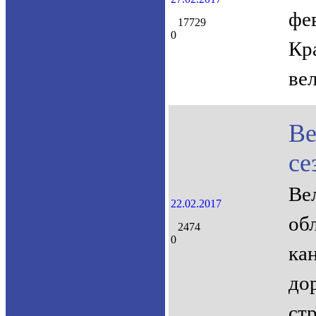
фе
17729
0
Кр
ве
Ве
се
Ве
22.02.2017
об
2474
0
ка
до
ст