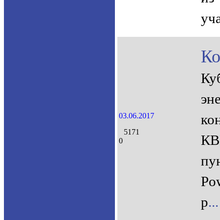
уч
Ко
Ку
эн
03.06.2017
ко
5171
КВ
0
пу
Po
р
...