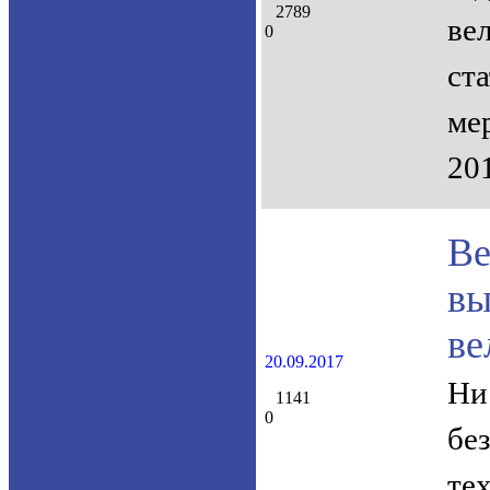
2789
ве
0
ст
ме
20
В
в
ве
20.09.2017
Ни
1141
0
бе
те