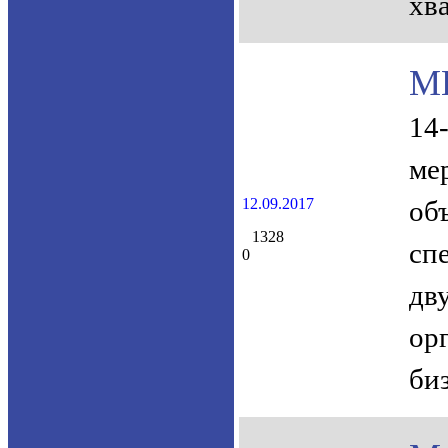
хв
MB
14
ме
12.09.2017
об
1328
сп
0
дв
ор
би