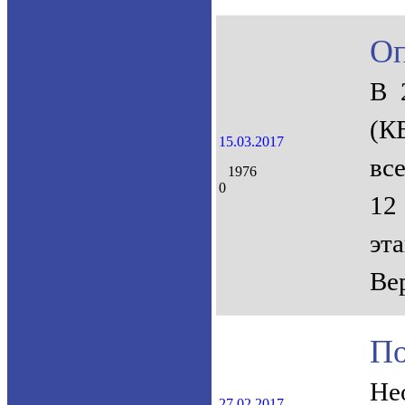
Оп
В 
(К
15.03.2017
вс
1976
0
12
эт
Ве
По
Не
27.02.2017