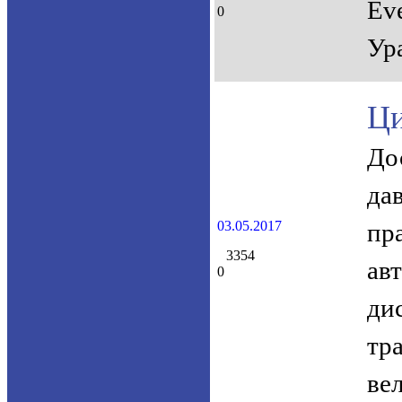
Ev
0
Ур
Ци
До
да
03.05.2017
пр
3354
ав
0
ди
тр
ве