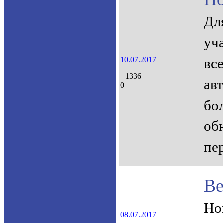
Дл
уч
10.07.2017
вс
1336
ав
0
бо
об
пе
Ве
Но
08.07.2017