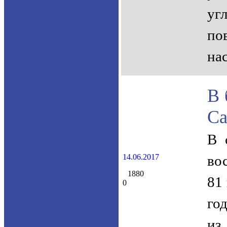
уг
по
на
В 
Са
В 
14.06.2017
во
1880
81
0
го
из