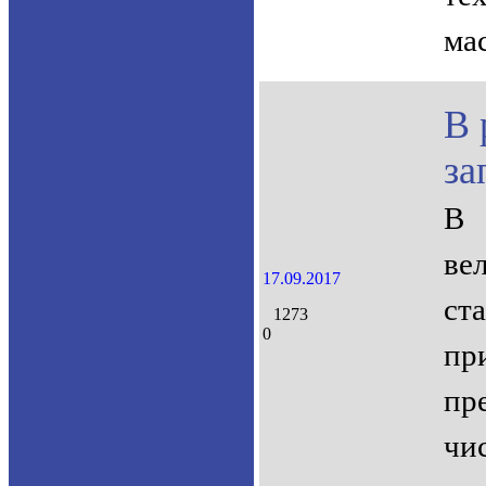
ма
В 
за
В 
ве
17.09.2017
ст
1273
0
пр
пр
чи