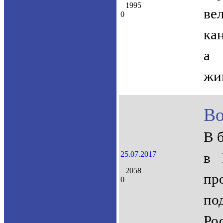
1995
ве
0
ка
а 
жи
Во
В 
25.07.2017
в 
2058
пр
0
по
Ро