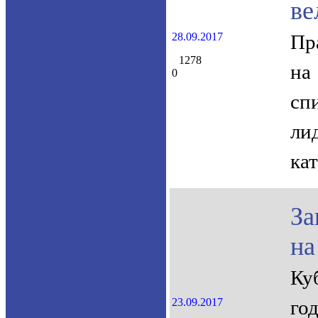
ве
28.09.2017
Пр
1278
на
0
сп
ли
ка
За
на
Ку
23.09.2017
го