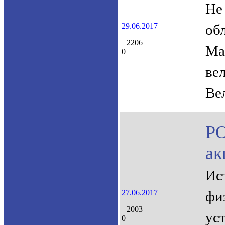
Не
29.06.2017
об
2206
Ма
0
ве
Ве
P
ак
Ис
27.06.2017
фи
2003
ус
0